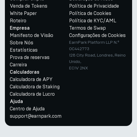
Venda de Tokens
Política de Privacidade
White Paper
Política de Cookies
Roteiro
Política de KYC/AML
Termos de Swap
Empresa
Manifesto de Visão
Configurações de Cookies
Sobre Nós
EarnPark Platform LLP N.º
OC442773
Estatísticas
128 City Road, Londres, Reino
Prova de reservas
Unido,
Carreira
EC1V 2NX
Calculadoras
Calculadora de APY
Calculadora de Staking
Calculadora de Lucro
Ajuda
Centro de Ajuda
support@earnpark.com