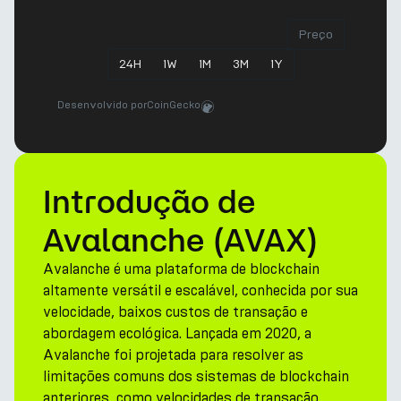
Preço
24
H
1
W
1
M
3
M
1
Y
Desenvolvido por
CoinGecko
Introdução de
Avalanche (AVAX)
Avalanche é uma plataforma de blockchain
altamente versátil e escalável, conhecida por sua
velocidade, baixos custos de transação e
abordagem ecológica. Lançada em 2020, a
Avalanche foi projetada para resolver as
limitações comuns dos sistemas de blockchain
anteriores, como velocidades de transação