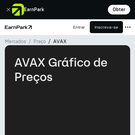
Fechar
EarnPark
Obter
Entrar
Inscreva-se
Página Inicial
Mercados
Preço
AVAX
Produtos
Mercados
AVAX Gráfico de
Calculadoras
Preços
PARK Token
Recursos
Empresa