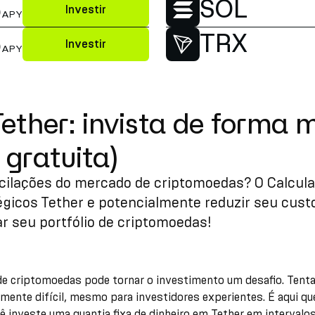
%
SOL
Investir
APY
%
TRX
Investir
APY
ther: invista de forma m
 gratuita)
scilações do mercado de criptomoedas? O Calcul
tégicos Tether e potencialmente reduzir seu cus
r seu portfólio de criptomoedas!
 criptomoedas pode tornar o investimento um desafio. Tenta
mente difícil, mesmo para investidores experientes. É aqui qu
 investe uma quantia fixa de dinheiro em Tether em intervalos