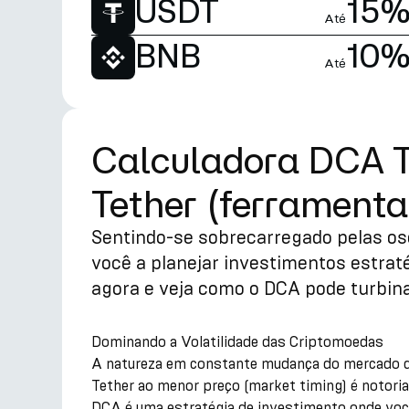
USDT
15
Até
BNB
10
Até
Calculadora DCA Te
Tether (ferramenta
Sentindo-se sobrecarregado pelas o
você a planejar investimentos estra
agora e veja como o DCA pode turbina
Dominando a Volatilidade das Criptomoedas
A natureza em constante mudança do mercado de
Tether ao menor preço (market timing) é notoria
DCA é uma estratégia de investimento onde você