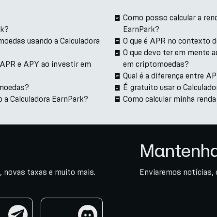
Como posso calcular a ren
rk?
EarnPark?
moedas usando a Calculadora
O que é APR no contexto d
O que devo ter em mente a
 APR e APY ao investir em
em criptomoedas?
Qual é a diferença entre A
omoedas?
É gratuito usar o Calculad
 a Calculadora EarnPark?
Como calcular minha renda
Mantenha
, novas taxas e muito mais.
Enviaremos notícias, 
am
discord