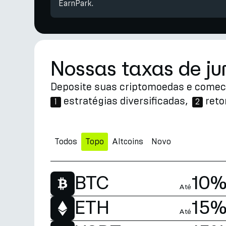
EarnPark.
Nossas taxas de ju
Deposite suas criptomoedas e come
estratégias diversificadas,
reto
1
2
Todos
Topo
Altcoins
Novo
BTC
10
Até
ETH
15
Até