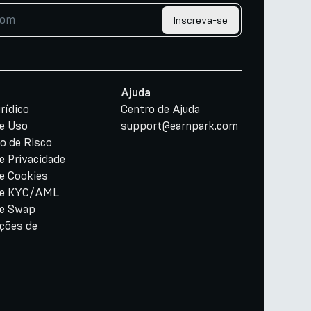
Inscreva-se
Ajuda
rídico
Centro de Ajuda
e Uso
support@earnpark.com
o de Risco
de Privacidade
de Cookies
 de KYC/AML
e Swap
ações de