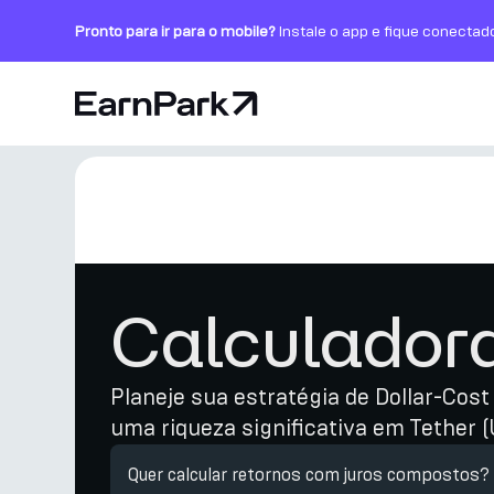
Pronto para ir para o mobile?
Instale o app e fique conectad
Página Inicial
Produtos
Mercados
Calculadoras
Calculador
PARK Token
Recursos
Planeje sua estratégia de Dollar-Cost
uma riqueza significativa em Tether (
Empresa
Quer calcular retornos com juros compostos