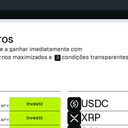
ros
ce a ganhar imediatamente com
rnos maximizados e
condições transparentes
3
%
USDC
Investir
APY
%
XRP
Investir
APY