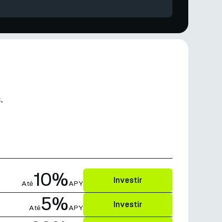
.
10%
Investir
Até
APY
5%
Investir
Até
APY