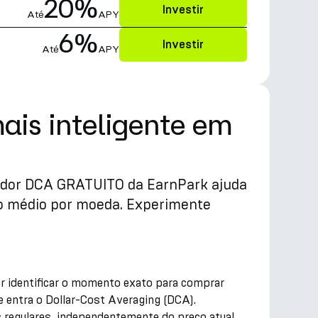
20%
Investir
Até
APY
6%
Investir
Até
APY
ais inteligente em
ador DCA GRATUITO da EarnPark ajuda
to médio por moeda. Experimente
r identificar o momento exato para comprar
e entra o Dollar-Cost Averaging (DCA).
 regulares, independentemente do preço atual.