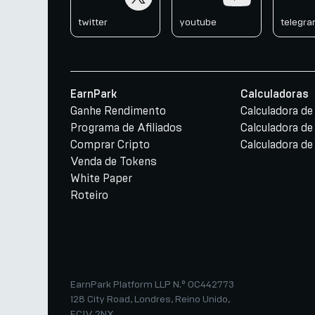
twitter
youtube
telegr
EarnPark
Calculadoras
Ganhe Rendimento
Calculadora d
Programa de Afiliados
Calculadora de
Comprar Cripto
Calculadora de
Venda de Tokens
White Paper
Roteiro
EarnPark Platform LLP N.º OC442773
128 City Road, Londres, Reino Unido,
EC1V 2NX