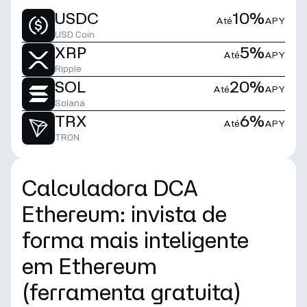
USDC
10%
Até
APY
USD Coin
XRP
5%
Até
APY
Ripple
SOL
20%
Até
APY
Solana
TRX
6%
Até
APY
TRON
Calculadora DCA
Ethereum: invista de
forma mais inteligente
em Ethereum
(ferramenta gratuita)