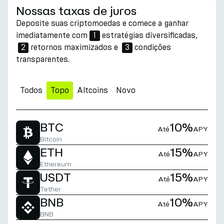
Nossas taxas de juros
Deposite suas criptomoedas e comece a ganhar
imediatamente com
1
estratégias diversificadas,
2
retornos maximizados e
3
condições
transparentes.
Todos
Topo
Altcoins
Novo
BTC
10%
Até
APY
Bitcoin
ETH
15%
Até
APY
Ethereum
USDT
15%
Até
APY
Tether
BNB
10%
Até
APY
BNB