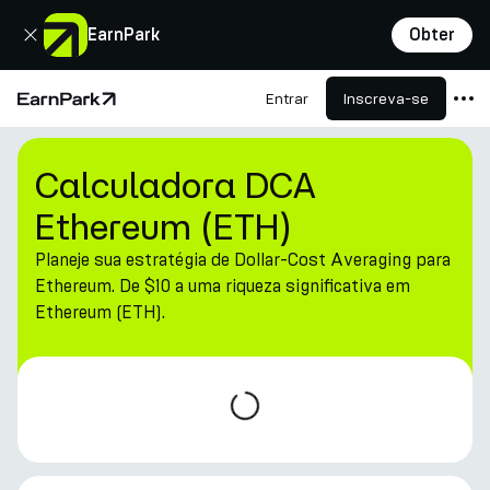
Fechar
EarnPark
Obter
Entrar
Inscreva-se
Página Inicial
Produtos
Calculadora DCA
Mercados
Ethereum (ETH)
Calculadoras
Planeje sua estratégia de Dollar-Cost Averaging para
PARK Token
Ethereum. De $10 a uma riqueza significativa em
Ethereum (ETH).
Recursos
Empresa