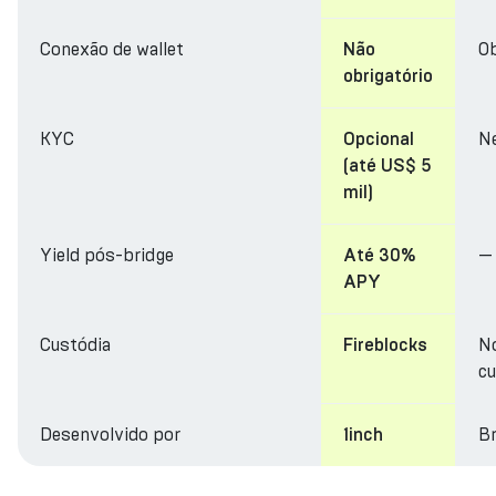
Conexão de wallet
Ob
Não
obrigatório
KYC
N
Opcional
(até US$ 5
mil)
Yield pós-bridge
—
Até 30%
APY
Custódia
N
Fireblocks
cu
Desenvolvido por
Br
1inch