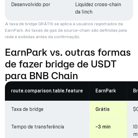
Desenvolvido por
Liquidez cross-chain
da 1inch
A taxa de bridge GRÁTIS se aplica a usuários registrados da
EarnPark. As taxas de gas da source-chain são definidas pela
rede e exibidas antes da confirmação.
EarnPark vs. outras formas
de fazer bridge de USDT
para BNB Chain
route.comparison.table.feature
EarnPark
Br
Taxa de bridge
$
Grátis
Tempo de transferência
1
~3 min
m