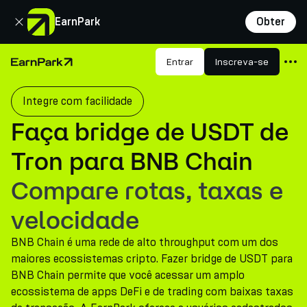
Fechar
EarnPark
Obter
Produtos
Entrar
Inscreva-se
Página Inicial
Mercados
Integre com facilidade
Calculadoras
Faça bridge de USDT de
PARK Token
Tron para BNB Chain
Recursos
Compare rotas, taxas e
Empresa
velocidade
BNB Chain é uma rede de alto throughput com um dos
maiores ecossistemas cripto. Fazer bridge de USDT para
BNB Chain permite que você acessar um amplo
ecossistema de apps DeFi e de trading com baixas taxas