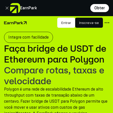
Fechar
EarnPark
Obter
Produtos
Entrar
Inscreva-se
Página Inicial
Mercados
Integre com facilidade
Calculadoras
Faça bridge de USDT de
PARK Token
Ethereum para Polygon
Recursos
Compare rotas, taxas e
Empresa
velocidade
Polygon é uma rede de escalabilidade Ethereum de alto
throughput com taxas de transação abaixo de um
centavo. Fazer bridge de USDT para Polygon permite que
você mover e usar ativos com custos de gas