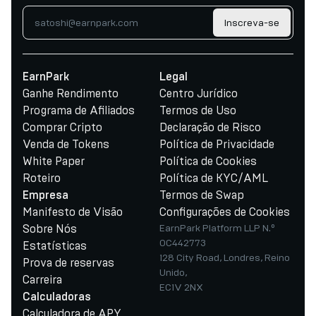
Inscreva-se
EarnPark
Legal
Ganhe Rendimento
Centro Jurídico
Programa de Afiliados
Termos de Uso
Comprar Cripto
Declaração de Risco
Venda de Tokens
Política de Privacidade
White Paper
Política de Cookies
Roteiro
Política de KYC/AML
Termos de Swap
Empresa
Manifesto de Visão
Configurações de Cookies
Sobre Nós
EarnPark Platform LLP N.º
OC442773
Estatísticas
128 City Road, Londres, Reino
Prova de reservas
Unido,
Carreira
EC1V 2NX
Calculadoras
Calculadora de APY