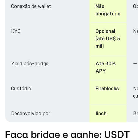
Conexão de wallet
Ob
Não
obrigatório
KYC
N
Opcional
(até US$ 5
mil)
Yield pós-bridge
—
Até 30%
APY
Custódia
N
Fireblocks
cu
Desenvolvido por
Br
1inch
Faça bridge e ganhe: USDT