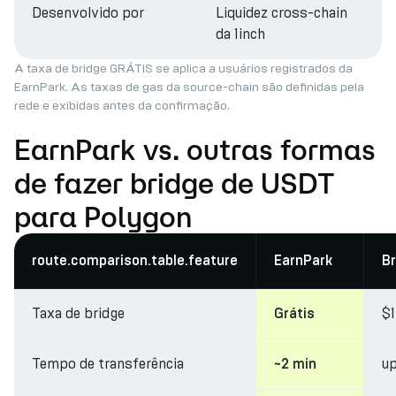
Desenvolvido por
Liquidez cross-chain
da 1inch
A taxa de bridge GRÁTIS se aplica a usuários registrados da
EarnPark. As taxas de gas da source-chain são definidas pela
rede e exibidas antes da confirmação.
EarnPark vs. outras formas
de fazer bridge de USDT
para Polygon
route.comparison.table.feature
EarnPark
Br
Taxa de bridge
$
Grátis
Tempo de transferência
up
~2 min