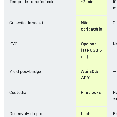
Tempo de transferência
1
~2 min
m
Conexão de wallet
Ob
Não
obrigatório
KYC
N
Opcional
(até US$ 5
mil)
Yield pós-bridge
—
Até 30%
APY
Custódia
N
Fireblocks
cu
Desenvolvido por
Br
1inch