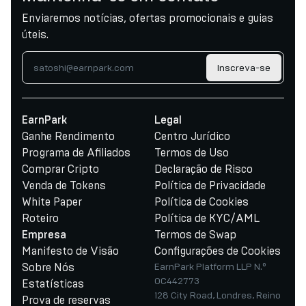
Enviaremos notícias, ofertas promocionais e guias
úteis.
Inscreva-se
EarnPark
Legal
Ganhe Rendimento
Centro Jurídico
Programa de Afiliados
Termos de Uso
Comprar Cripto
Declaração de Risco
Venda de Tokens
Política de Privacidade
White Paper
Política de Cookies
Roteiro
Política de KYC/AML
Termos de Swap
Empresa
Manifesto de Visão
Configurações de Cookies
Sobre Nós
EarnPark Platform LLP N.º
OC442773
Estatísticas
128 City Road, Londres, Reino
Prova de reservas