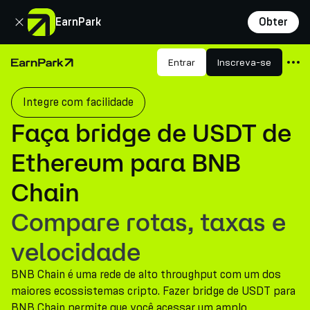
Fechar
EarnPark
Obter
Produtos
Entrar
Inscreva-se
Página Inicial
Mercados
Integre com facilidade
Calculadoras
Faça bridge de USDT de
PARK Token
Ethereum para BNB
Recursos
Chain
Empresa
Compare rotas, taxas e
velocidade
BNB Chain é uma rede de alto throughput com um dos
maiores ecossistemas cripto. Fazer bridge de USDT para
BNB Chain permite que você acessar um amplo