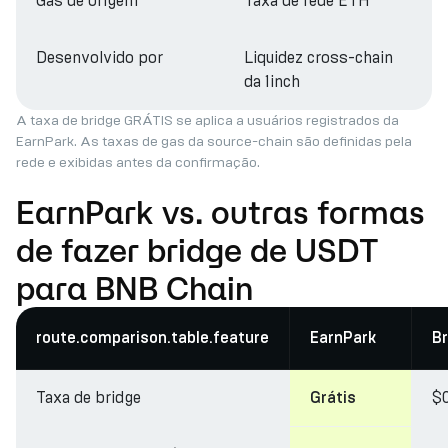
Gas de origem
Taxa de rede ETH
Desenvolvido por
Liquidez cross-chain
da 1inch
A taxa de bridge GRÁTIS se aplica a usuários registrados da
EarnPark. As taxas de gas da source-chain são definidas pela
rede e exibidas antes da confirmação.
EarnPark vs. outras formas
de fazer bridge de USDT
para BNB Chain
route.comparison.table.feature
EarnPark
Br
Taxa de bridge
$
Grátis