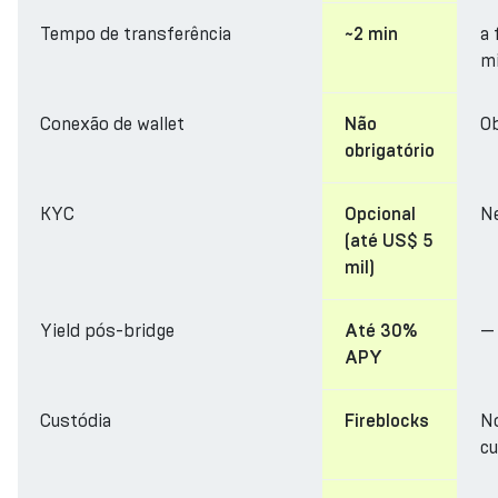
Tempo de transferência
a 
~2 min
m
Conexão de wallet
Ob
Não
obrigatório
KYC
N
Opcional
(até US$ 5
mil)
Yield pós-bridge
—
Até 30%
APY
Custódia
N
Fireblocks
cu