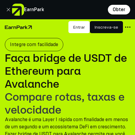
Fechar
EarnPark
Obter
Produtos
Entrar
Inscreva-se
Página Inicial
Mercados
Integre com facilidade
Calculadoras
Faça bridge de USDT de
PARK Token
Ethereum para
Recursos
Avalanche
Empresa
Compare rotas, taxas e
velocidade
Avalanche é uma Layer 1 rápida com finalidade em menos
de um segundo e um ecossistema DeFi em crescimento.
Fazer bridge de USDT para Avalanche permite que você