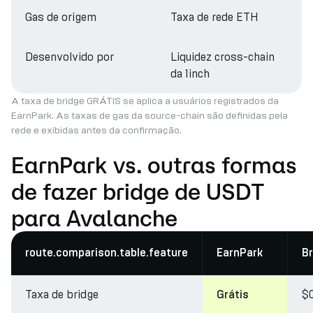
Gas de origem
Taxa de rede ETH
Desenvolvido por
Liquidez cross-chain
da 1inch
A taxa de bridge GRÁTIS se aplica a usuários registrados da
EarnPark. As taxas de gas da source-chain são definidas pela
rede e exibidas antes da confirmação.
EarnPark vs. outras formas
de fazer bridge de USDT
para Avalanche
route.comparison.table.feature
EarnPark
Br
Taxa de bridge
$
Grátis