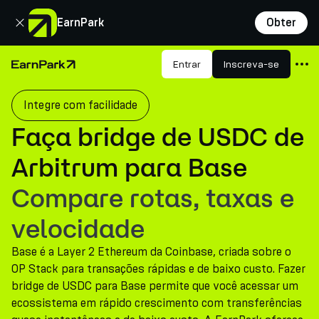
Fechar
EarnPark
Obter
Produtos
Entrar
Inscreva-se
Página Inicial
Mercados
Integre com facilidade
Calculadoras
Faça bridge de USDC de
PARK Token
Arbitrum para Base
Recursos
Compare rotas, taxas e
Empresa
velocidade
Base é a Layer 2 Ethereum da Coinbase, criada sobre o
OP Stack para transações rápidas e de baixo custo. Fazer
bridge de USDC para Base permite que você acessar um
ecossistema em rápido crescimento com transferências