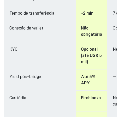
Tempo de transferência
7 
~2 min
Conexão de wallet
Ob
Não
obrigatório
KYC
N
Opcional
(até US$ 5
mil)
Yield pós-bridge
—
Até 5%
APY
Custódia
N
Fireblocks
cu