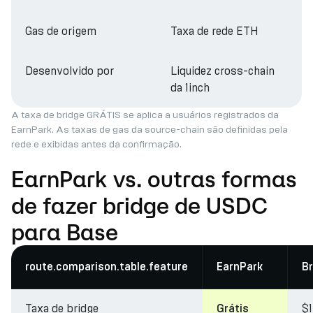
Gas de origem
Taxa de rede ETH
Desenvolvido por
Liquidez cross-chain
da 1inch
A taxa de bridge GRÁTIS se aplica a usuários registrados da
EarnPark. As taxas de gas da source-chain são definidas pela
rede e exibidas antes da confirmação.
EarnPark vs. outras formas
de fazer bridge de USDC
para Base
route.comparison.table.feature
EarnPark
Br
Taxa de bridge
$
Grátis