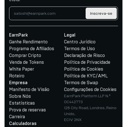
Inscreva-se
EarnPark
Legal
Ganhe Rendimento
Centro Jurídico
Programa de Afiliados
Termos de Uso
Comprar Cripto
Declaração de Risco
Venda de Tokens
Política de Privacidade
White Paper
Política de Cookies
Roteiro
Política de KYC/AML
Termos de Swap
Empresa
Manifesto de Visão
Configurações de Cookies
Sobre Nós
EarnPark Platform LLP N.º
OC442773
Estatísticas
128 City Road, Londres, Reino
Prova de reservas
Unido,
Carreira
EC1V 2NX
Calculadoras