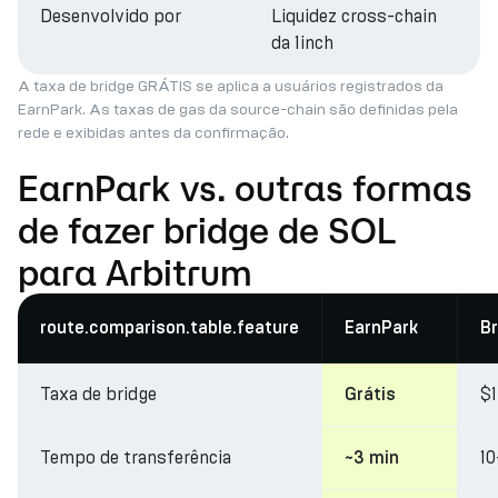
Desenvolvido por
Liquidez cross-chain
da 1inch
A taxa de bridge GRÁTIS se aplica a usuários registrados da
EarnPark. As taxas de gas da source-chain são definidas pela
rede e exibidas antes da confirmação.
EarnPark vs. outras formas
de fazer bridge de SOL
para Arbitrum
route.comparison.table.feature
EarnPark
Br
Taxa de bridge
$
Grátis
Tempo de transferência
10
~3 min