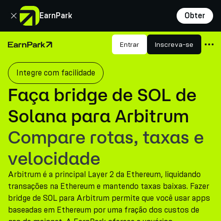
Fechar
EarnPark
Obter
Produtos
Entrar
Inscreva-se
Página Inicial
Mercados
Integre com facilidade
Calculadoras
Faça bridge de SOL de
PARK Token
Solana para Arbitrum
Recursos
Compare rotas, taxas e
Empresa
velocidade
Arbitrum é a principal Layer 2 da Ethereum, liquidando
transações na Ethereum e mantendo taxas baixas. Fazer
bridge de SOL para Arbitrum permite que você usar apps
baseadas em Ethereum por uma fração dos custos de