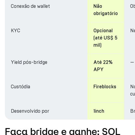
Conexão de wallet
Ob
Não
obrigatório
KYC
N
Opcional
(até US$ 5
mil)
Yield pós-bridge
—
Até 22%
APY
Custódia
N
Fireblocks
cu
Desenvolvido por
Br
1inch
Faça bridge e ganhe: SOL