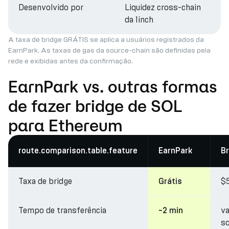
Desenvolvido por
Liquidez cross-chain
da 1inch
A taxa de bridge GRÁTIS se aplica a usuários registrados da
EarnPark. As taxas de gas da source-chain são definidas pela
rede e exibidas antes da confirmação.
EarnPark vs. outras formas
de fazer bridge de SOL
para Ethereum
route.comparison.table.feature
EarnPark
Br
Taxa de bridge
$
Grátis
Tempo de transferência
va
~2 min
so