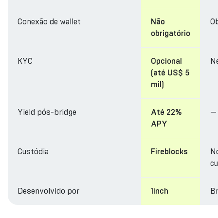
Conexão de wallet
Ob
Não
obrigatório
KYC
N
Opcional
(até US$ 5
mil)
Yield pós-bridge
—
Até 22%
APY
Custódia
N
Fireblocks
cu
Desenvolvido por
Br
1inch