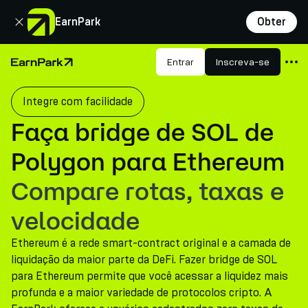
Fechar
EarnPark
Obter
Produtos
Entrar
Inscreva-se
Página Inicial
Mercados
Integre com facilidade
Calculadoras
Faça bridge de SOL de
PARK Token
Polygon para Ethereum
Recursos
Compare rotas, taxas e
Empresa
velocidade
Ethereum é a rede smart-contract original e a camada de
liquidação da maior parte da DeFi. Fazer bridge de SOL
para Ethereum permite que você acessar a liquidez mais
profunda e a maior variedade de protocolos cripto. A