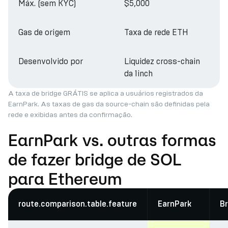
Máx. (sem KYC)
$5,000
Gas de origem
Taxa de rede ETH
Desenvolvido por
Liquidez cross-chain
da 1inch
A taxa de bridge GRÁTIS se aplica a usuários registrados da
EarnPark. As taxas de gas da source-chain são definidas pela
rede e exibidas antes da confirmação.
EarnPark vs. outras formas
de fazer bridge de SOL
para Ethereum
route.comparison.table.feature
EarnPark
Br