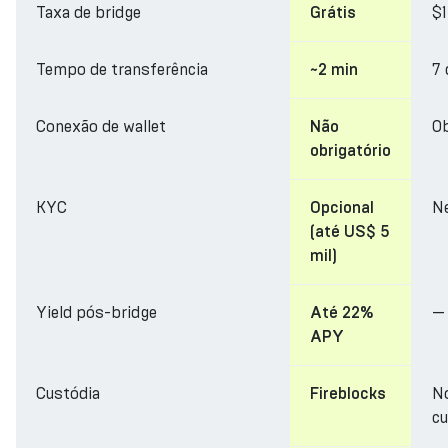
Taxa de bridge
$
Grátis
Tempo de transferência
7 
~2 min
Conexão de wallet
Ob
Não
obrigatório
KYC
N
Opcional
(até US$ 5
mil)
Yield pós-bridge
—
Até 22%
APY
Custódia
N
Fireblocks
cu