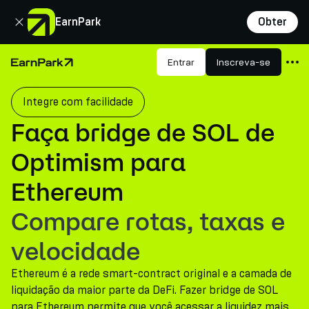
Fechar
EarnPark
Obter
Produtos
Entrar
Inscreva-se
Página Inicial
Mercados
Integre com facilidade
Calculadoras
Faça bridge de SOL de
PARK Token
Optimism para
Recursos
Ethereum
Empresa
Compare rotas, taxas e
velocidade
Ethereum é a rede smart-contract original e a camada de
liquidação da maior parte da DeFi. Fazer bridge de SOL
para Ethereum permite que você acessar a liquidez mais