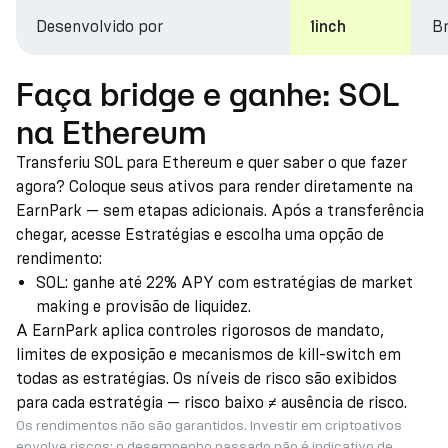
Desenvolvido por
Br
1inch
Faça bridge e ganhe: SOL
na Ethereum
Transferiu SOL para Ethereum e quer saber o que fazer
agora? Coloque seus ativos para render diretamente na
EarnPark — sem etapas adicionais. Após a transferência
chegar, acesse Estratégias e escolha uma opção de
rendimento:
SOL: ganhe até 22% APY com estratégias de market
making e provisão de liquidez.
A EarnPark aplica controles rigorosos de mandato,
limites de exposição e mecanismos de kill-switch em
todas as estratégias. Os níveis de risco são exibidos
para cada estratégia — risco baixo ≠ ausência de risco.
Os rendimentos não são garantidos. Investir em criptoativos
envolve riscos; o desempenho passado não é indicativo de