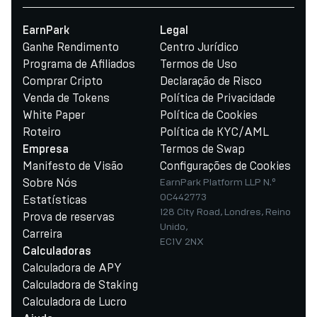
EarnPark
Legal
Ganhe Rendimento
Centro Jurídico
Programa de Afiliados
Termos de Uso
Comprar Cripto
Declaração de Risco
Venda de Tokens
Política de Privacidade
White Paper
Política de Cookies
Roteiro
Política de KYC/AML
Termos de Swap
Empresa
Manifesto de Visão
Configurações de Cookies
Sobre Nós
EarnPark Platform LLP N.º
OC442773
Estatísticas
128 City Road, Londres, Reino
Prova de reservas
Unido,
Carreira
EC1V 2NX
Calculadoras
Calculadora de APY
Calculadora de Staking
Calculadora de Lucro