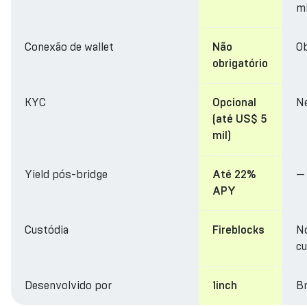
m
Conexão de wallet
Ob
Não
obrigatório
KYC
N
Opcional
(até US$ 5
mil)
Yield pós-bridge
—
Até 22%
APY
Custódia
N
Fireblocks
cu
Desenvolvido por
Br
1inch