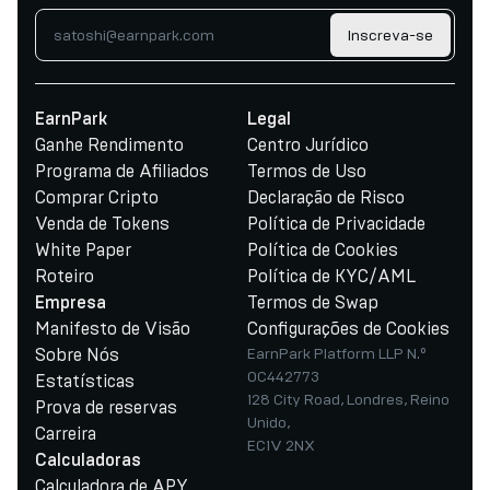
Inscreva-se
EarnPark
Legal
Ganhe Rendimento
Centro Jurídico
Programa de Afiliados
Termos de Uso
Comprar Cripto
Declaração de Risco
Venda de Tokens
Política de Privacidade
White Paper
Política de Cookies
Roteiro
Política de KYC/AML
Termos de Swap
Empresa
Manifesto de Visão
Configurações de Cookies
Sobre Nós
EarnPark Platform LLP N.º
OC442773
Estatísticas
128 City Road, Londres, Reino
Prova de reservas
Unido,
Carreira
EC1V 2NX
Calculadoras
Calculadora de APY