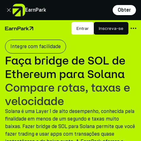
Fechar
EarnPark
Obter
Produtos
Entrar
Inscreva-se
Página Inicial
Mercados
Integre com facilidade
Calculadoras
Faça bridge de SOL de
PARK Token
Ethereum para Solana
Recursos
Compare rotas, taxas e
Empresa
velocidade
Solana é uma Layer 1 de alto desempenho, conhecida pela
finalidade em menos de um segundo e taxas muito
baixas. Fazer bridge de SOL para Solana permite que você
fazer trading e usar apps com transações quase