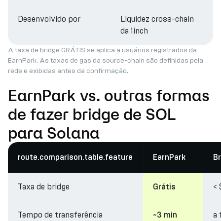
Desenvolvido por
Liquidez cross-chain
da 1inch
A taxa de bridge GRÁTIS se aplica a usuários registrados da
EarnPark. As taxas de gas da source-chain são definidas pela
rede e exibidas antes da confirmação.
EarnPark vs. outras formas
de fazer bridge de SOL
para Solana
route.comparison.table.feature
EarnPark
Br
Taxa de bridge
< 
Grátis
Tempo de transferência
a 
~3 min