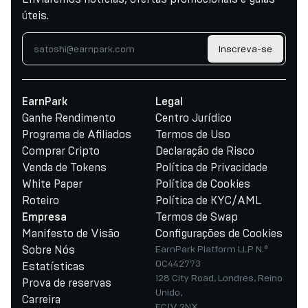
úteis.
Inscreva-se
EarnPark
Legal
Ganhe Rendimento
Centro Jurídico
Programa de Afiliados
Termos de Uso
Comprar Cripto
Declaração de Risco
Venda de Tokens
Política de Privacidade
White Paper
Política de Cookies
Roteiro
Política de KYC/AML
Termos de Swap
Empresa
Manifesto de Visão
Configurações de Cookies
Sobre Nós
EarnPark Platform LLP N.º
OC442773
Estatísticas
128 City Road, Londres, Reino
Prova de reservas
Unido,
Carreira
EC1V 2NX