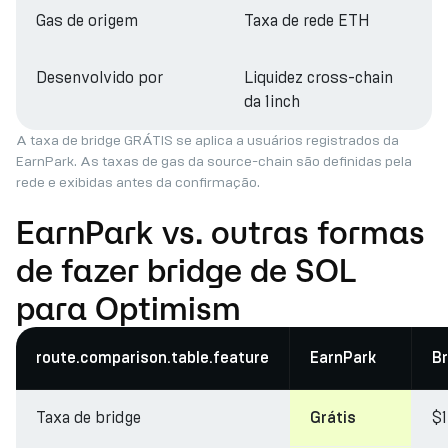
Gas de origem
Taxa de rede ETH
Desenvolvido por
Liquidez cross-chain
da 1inch
A taxa de bridge GRÁTIS se aplica a usuários registrados da
EarnPark. As taxas de gas da source-chain são definidas pela
rede e exibidas antes da confirmação.
EarnPark vs. outras formas
de fazer bridge de SOL
para Optimism
route.comparison.table.feature
EarnPark
Br
Taxa de bridge
$
Grátis