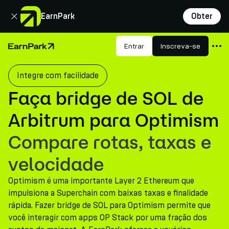
Fechar
EarnPark
Obter
Produtos
Entrar
Inscreva-se
Página Inicial
Mercados
Integre com facilidade
Calculadoras
Faça bridge de SOL de
PARK Token
Arbitrum para Optimism
Recursos
Compare rotas, taxas e
Empresa
velocidade
Optimism é uma importante Layer 2 Ethereum que
impulsiona a Superchain com baixas taxas e finalidade
rápida. Fazer bridge de SOL para Optimism permite que
você interagir com apps OP Stack por uma fração dos