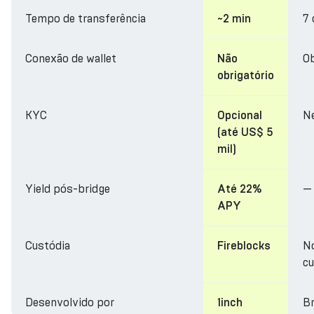
Tempo de transferência
7 
~2 min
Conexão de wallet
Ob
Não
obrigatório
KYC
N
Opcional
(até US$ 5
mil)
Yield pós-bridge
—
Até 22%
APY
Custódia
N
Fireblocks
cu
Desenvolvido por
Br
1inch