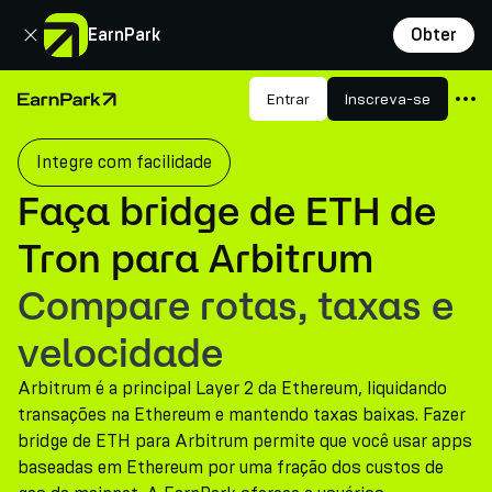
Fechar
EarnPark
Obter
Produtos
Entrar
Inscreva-se
Página Inicial
Mercados
Integre com facilidade
Calculadoras
Faça bridge de ETH de
PARK Token
Tron para Arbitrum
Recursos
Compare rotas, taxas e
Empresa
velocidade
Arbitrum é a principal Layer 2 da Ethereum, liquidando
transações na Ethereum e mantendo taxas baixas. Fazer
bridge de ETH para Arbitrum permite que você usar apps
baseadas em Ethereum por uma fração dos custos de