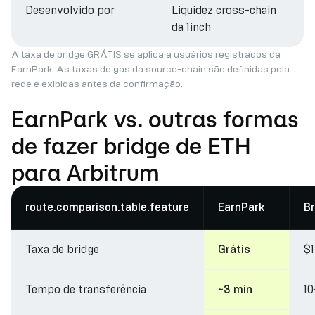
Desenvolvido por
Liquidez cross-chain
da 1inch
A taxa de bridge GRÁTIS se aplica a usuários registrados da
EarnPark. As taxas de gas da source-chain são definidas pela
rede e exibidas antes da confirmação.
EarnPark vs. outras formas
de fazer bridge de ETH
para Arbitrum
route.comparison.table.feature
EarnPark
Br
Taxa de bridge
$
Grátis
Tempo de transferência
10
~3 min