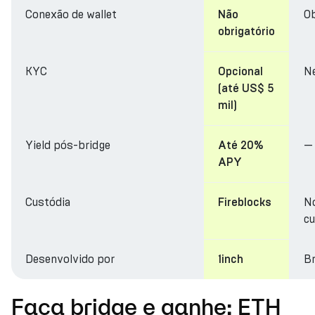
Conexão de wallet
Ob
Não
obrigatório
KYC
N
Opcional
(até US$ 5
mil)
Yield pós-bridge
—
Até 20%
APY
Custódia
N
Fireblocks
cu
Desenvolvido por
Br
1inch
Faça bridge e ganhe: ETH