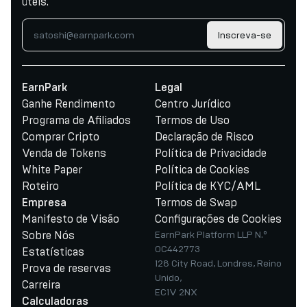
úteis.
Inscreva-se
EarnPark
Legal
Ganhe Rendimento
Centro Jurídico
Programa de Afiliados
Termos de Uso
Comprar Cripto
Declaração de Risco
Venda de Tokens
Política de Privacidade
White Paper
Política de Cookies
Roteiro
Política de KYC/AML
Termos de Swap
Empresa
Manifesto de Visão
Configurações de Cookies
Sobre Nós
EarnPark Platform LLP N.º
OC442773
Estatísticas
128 City Road, Londres, Reino
Prova de reservas
Unido,
Carreira
EC1V 2NX
Calculadoras