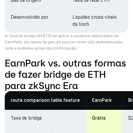
Gas de origem
Taxa de rede ETH
Desenvolvido por
Liquidez cross-chain
da 1inch
A taxa de bridge GRÁTIS se aplica a usuários registrados da
EarnPark. As taxas de gas da source-chain são definidas pela
rede e exibidas antes da confirmação.
EarnPark vs. outras formas
de fazer bridge de ETH
para zkSync Era
route.comparison.table.feature
EarnPark
Br
Taxa de bridge
$
Grátis