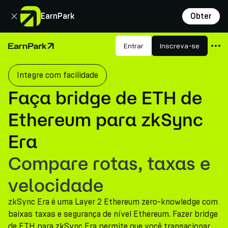
Fechar
EarnPark
Obter
Produtos
Entrar
Inscreva-se
Página Inicial
Mercados
Integre com facilidade
Calculadoras
Faça bridge de ETH de
PARK Token
Ethereum para zkSync
Recursos
Era
Empresa
Compare rotas, taxas e
velocidade
zkSync Era é uma Layer 2 Ethereum zero-knowledge com
baixas taxas e segurança de nível Ethereum. Fazer bridge
de ETH para zkSync Era permite que você transacionar