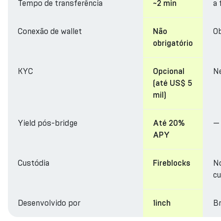
Tempo de transferência
a 
~2 min
Conexão de wallet
Ob
Não
obrigatório
KYC
N
Opcional
(até US$ 5
mil)
Yield pós-bridge
—
Até 20%
APY
Custódia
N
Fireblocks
cu
Desenvolvido por
Br
1inch