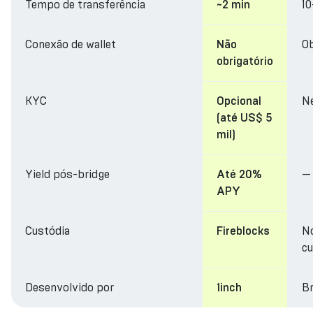
Tempo de transferência
10
~2 min
Conexão de wallet
Ob
Não
obrigatório
KYC
N
Opcional
(até US$ 5
mil)
Yield pós-bridge
—
Até 20%
APY
Custódia
N
Fireblocks
cu
Desenvolvido por
Br
1inch