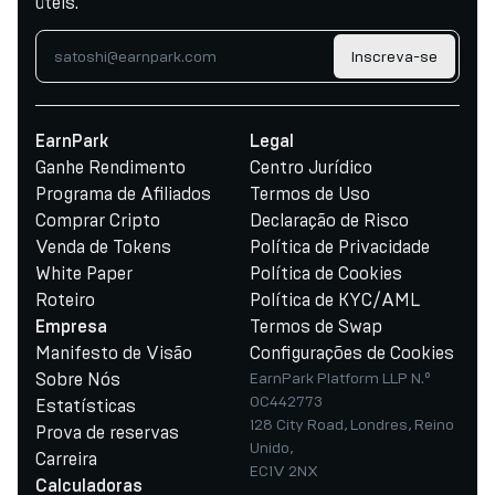
úteis.
Inscreva-se
EarnPark
Legal
Ganhe Rendimento
Centro Jurídico
Programa de Afiliados
Termos de Uso
Comprar Cripto
Declaração de Risco
Venda de Tokens
Política de Privacidade
White Paper
Política de Cookies
Roteiro
Política de KYC/AML
Termos de Swap
Empresa
Manifesto de Visão
Configurações de Cookies
Sobre Nós
EarnPark Platform LLP N.º
OC442773
Estatísticas
128 City Road, Londres, Reino
Prova de reservas
Unido,
Carreira
EC1V 2NX
Calculadoras