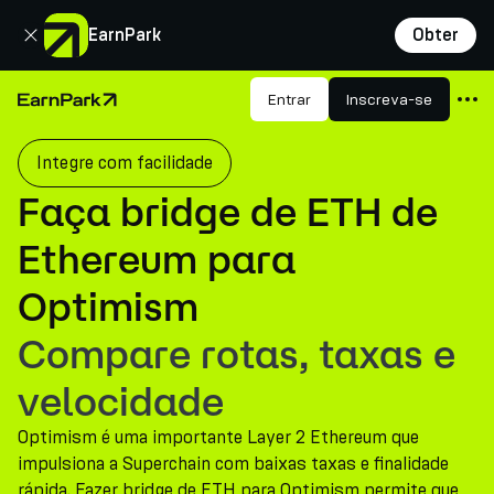
Fechar
EarnPark
Obter
Produtos
Entrar
Inscreva-se
Página Inicial
Mercados
Integre com facilidade
Calculadoras
Faça bridge de ETH de
PARK Token
Ethereum para
Recursos
Optimism
Empresa
Compare rotas, taxas e
velocidade
Optimism é uma importante Layer 2 Ethereum que
impulsiona a Superchain com baixas taxas e finalidade
rápida. Fazer bridge de ETH para Optimism permite que