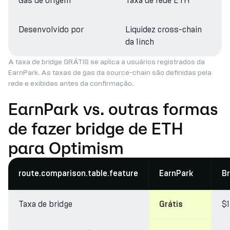
Gas de origem
Taxa de rede ETH
Desenvolvido por
Liquidez cross-chain
da 1inch
A taxa de bridge GRÁTIS se aplica a usuários registrados da
EarnPark. As taxas de gas da source-chain são definidas pela
rede e exibidas antes da confirmação.
EarnPark vs. outras formas
de fazer bridge de ETH
para Optimism
route.comparison.table.feature
EarnPark
Br
Taxa de bridge
$
Grátis