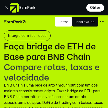
Fechar
EarnPark
Obter
Produtos
Entrar
Inscreva-se
Página Inicial
Mercados
Integre com facilidade
Calculadoras
Faça bridge de ETH de
PARK Token
Base para BNB Chain
Recursos
Compare rotas, taxas e
Empresa
velocidade
BNB Chain é uma rede de alto throughput com um dos
maiores ecossistemas cripto. Fazer bridge de ETH para
BNB Chain permite que você acessar um amplo
ecossistema de apps DeFi e de trading com baixas taxas