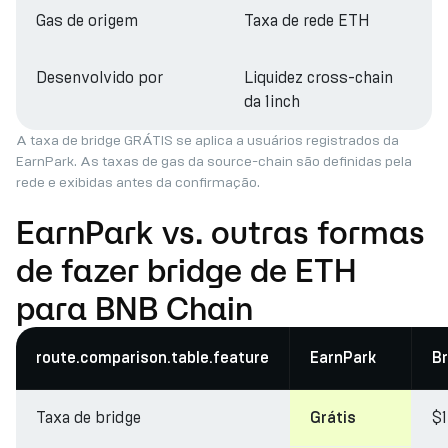
Gas de origem
Taxa de rede ETH
Desenvolvido por
Liquidez cross-chain
da 1inch
A taxa de bridge GRÁTIS se aplica a usuários registrados da
EarnPark. As taxas de gas da source-chain são definidas pela
rede e exibidas antes da confirmação.
EarnPark vs. outras formas
de fazer bridge de ETH
para BNB Chain
route.comparison.table.feature
EarnPark
Br
Taxa de bridge
$
Grátis