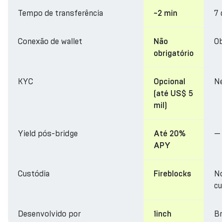
Tempo de transferência
7 
~2 min
Conexão de wallet
Ob
Não
obrigatório
KYC
N
Opcional
(até US$ 5
mil)
Yield pós-bridge
—
Até 20%
APY
Custódia
N
Fireblocks
cu
Desenvolvido por
Br
1inch