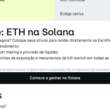
cks
Bridge nativa
e: ETH na Solana
 agora? Coloque seus ativos para render diretamente na EarnP
rendimento:
t making e provisão de liquidez.
imites de exposição e mecanismos de kill-switch em todas as e
s envolve riscos; o desempenho passado não é indicativo de resultado
Comece a ganhar na Solana
s
ana?