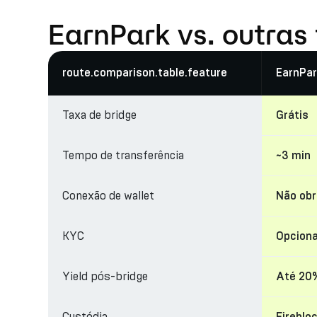
EarnPark vs. outras
route.comparison.table.feature
EarnPar
Taxa de bridge
Grátis
Tempo de transferência
~3 min
Conexão de wallet
Não obr
KYC
Opciona
Yield pós-bridge
Até 20
Custódia