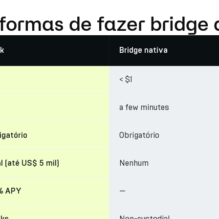
 formas de fazer bridge
k
Bridge nativa
< $1
a few minutes
Obrigatório
igatório
Nenhum
l (até US$ 5 mil)
—
% APY
Non-custodial