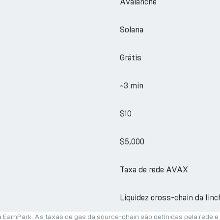
Avalanche
Solana
Grátis
~3 min
$10
$5,000
Taxa de rede AVAX
Liquidez cross-chain da 1inc
a EarnPark. As taxas de gas da source-chain são definidas pela rede e