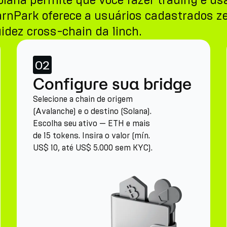
Solana permite que você fazer trading e 
arnPark oferece a usuários cadastrados z
idez cross-chain da 1inch.
02
Configure sua bridge
Selecione a chain de origem
(Avalanche) e o destino (Solana).
Escolha seu ativo — ETH e mais
de 15 tokens. Insira o valor (mín.
US$ 10, até US$ 5.000 sem KYC).