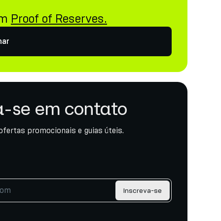
i
om
Proof of Reserves.
har
-se em contato
ofertas promocionais e guias úteis.
Inscreva-se