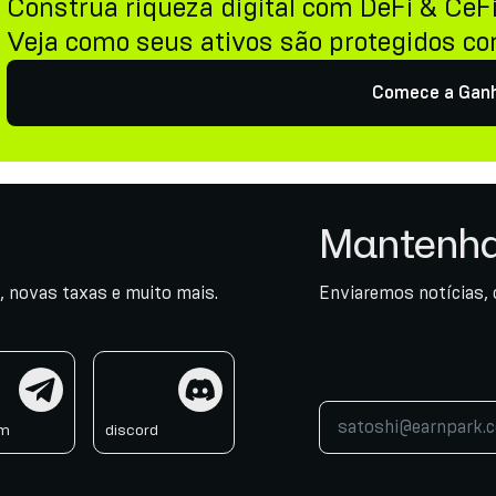
Construa riqueza digital com DeFi & CeF
Veja como seus ativos são protegidos c
Comece a Gan
Mantenha
, novas taxas e muito mais.
Enviaremos notícias, 
am
discord
am
discord