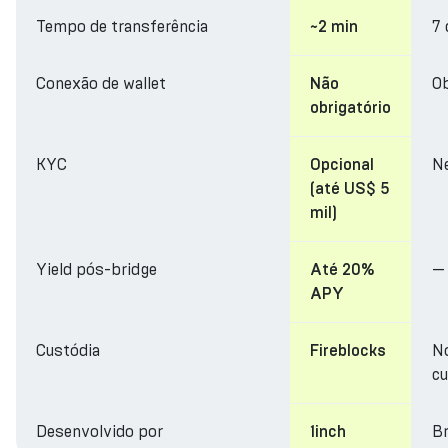
Tempo de transferência
7 
~2 min
Conexão de wallet
Ob
Não
obrigatório
KYC
N
Opcional
(até US$ 5
mil)
Yield pós-bridge
—
Até 20%
APY
Custódia
N
Fireblocks
cu
Desenvolvido por
Br
1inch