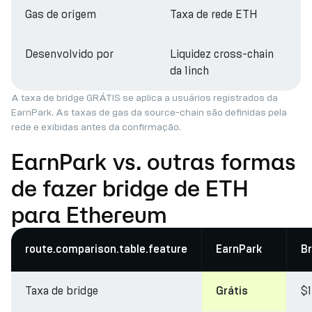
Gas de origem
Taxa de rede ETH
Desenvolvido por
Liquidez cross-chain
da 1inch
A taxa de bridge GRÁTIS se aplica a usuários registrados da
EarnPark. As taxas de gas da source-chain são definidas pela
rede e exibidas antes da confirmação.
EarnPark vs. outras formas
de fazer bridge de ETH
para Ethereum
route.comparison.table.feature
EarnPark
Br
Taxa de bridge
$
Grátis