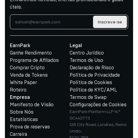
úteis.
Inscreva-se
EarnPark
Legal
Ganhe Rendimento
Centro Jurídico
Programa de Afiliados
Termos de Uso
Comprar Cripto
Declaração de Risco
Venda de Tokens
Política de Privacidade
White Paper
Política de Cookies
Roteiro
Política de KYC/AML
Termos de Swap
Empresa
Manifesto de Visão
Configurações de Cookies
Sobre Nós
EarnPark Platform LLP N.º
OC442773
Estatísticas
128 City Road, Londres, Reino
Prova de reservas
Unido,
Carreira
EC1V 2NX