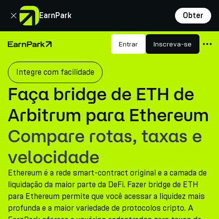
Fechar
EarnPark
Obter
Produtos
Entrar
Inscreva-se
Página Inicial
Mercados
Integre com facilidade
Calculadoras
Faça bridge de ETH de
PARK Token
Arbitrum para Ethereum
Recursos
Compare rotas, taxas e
Empresa
velocidade
Ethereum é a rede smart-contract original e a camada de
liquidação da maior parte da DeFi. Fazer bridge de ETH
para Ethereum permite que você acessar a liquidez mais
profunda e a maior variedade de protocolos cripto. A