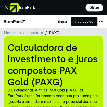
Fechar
EarnPark
Obter
Entrar
Inscreva-se
Página Inicial
Mercados
сalculator
PAXG
Produtos
Mercados
Calculadora de
Calculadoras
investimento e juros
PARK Token
compostos PAX
Recursos
Gold (PAXG)
Empresa
O Calculador de APY de PAX Gold (PAXG) da
EarnPark é uma ferramenta poderosa projetada para
ajudá-lo a entender e maximizar o potencial dos seus