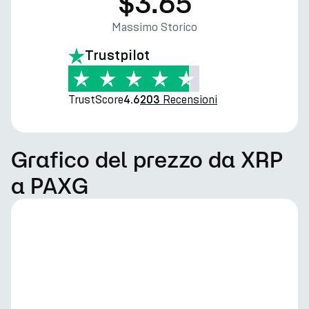
$3.65
Massimo Storico
Trustpilot
TrustScore
Recensioni
4.6
203
Grafico del prezzo da XRP
a PAXG