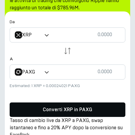
le attività di trading che coinvolgono Ripple hanno
raggiunto un totale di $785.96M.
Da
XRP
A
PAXG
Estimated:
1 XRP
≈
0.00024021 PAXG
Converti XRP in PAXG
Tasso di cambio live da XRP a PAXG, swap
istantaneo e fino a 20% APY dopo la conversione su
EarnPark.