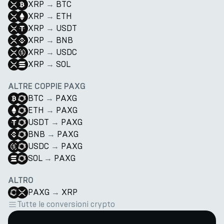
XRP
→
BTC
XRP
→
ETH
XRP
→
USDT
XRP
→
BNB
XRP
→
USDC
XRP
→
SOL
ALTRE COPPIE PAXG
BTC
→
PAXG
ETH
→
PAXG
USDT
→
PAXG
BNB
→
PAXG
USDC
→
PAXG
SOL
→
PAXG
ALTRO
PAXG
→
XRP
Tutte le conversioni crypto