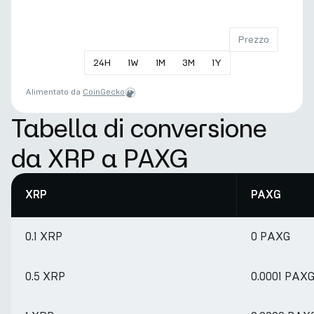
Prezzo
24
H
1
W
1
M
3
M
1
Y
Alimentato da
CoinGecko
Tabella di conversione
da XRP a PAXG
XRP
PAXG
0.1 XRP
0 PAXG
0.5 XRP
0.0001 PAX