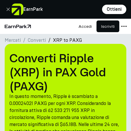
Chiudi
EarnPark
Ottieni
Accedi
Iscriviti
Pagina principale
Mercati
Converti
XRP to PAXG
Prodotti
Mercati
Converti Ripple
Calcolatori
(XRP) in PAX Gold
PARK Token
(PAXG)
Risorse
In questo momento, Ripple è scambiato a
Azienda
0.00024021 PAXG per ogni XRP. Considerando la
fornitura attiva di 62 533 271 955 XRP in
circolazione, Ripple comanda una valutazione di
mercato significativa di $65.18B. Nelle ultime 24 ore,