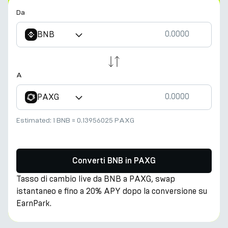
Da
BNB
A
PAXG
Estimated:
1 BNB
≈
0.13956025 PAXG
Converti BNB in PAXG
Tasso di cambio live da BNB a PAXG, swap
istantaneo e fino a 20% APY dopo la conversione su
EarnPark.