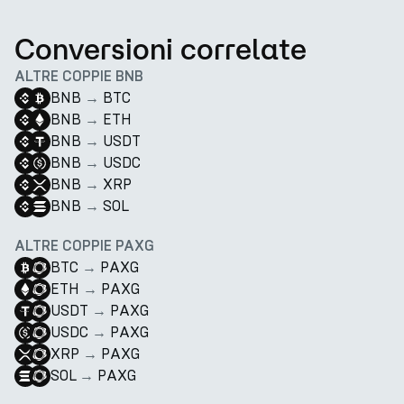
Conversioni correlate
ALTRE COPPIE BNB
BNB
→
BTC
BNB
→
ETH
BNB
→
USDT
BNB
→
USDC
BNB
→
XRP
BNB
→
SOL
ALTRE COPPIE PAXG
BTC
→
PAXG
ETH
→
PAXG
USDT
→
PAXG
USDC
→
PAXG
XRP
→
PAXG
SOL
→
PAXG