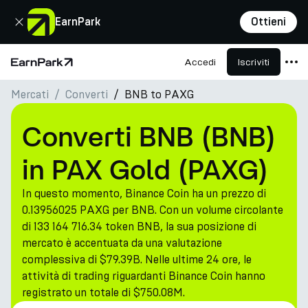
Chiudi
EarnPark
Ottieni
Accedi
Iscriviti
Pagina principale
Mercati
Converti
BNB to PAXG
Prodotti
Mercati
Converti BNB (BNB)
Calcolatori
in PAX Gold (PAXG)
PARK Token
In questo momento, Binance Coin ha un prezzo di
Risorse
0.13956025 PAXG per BNB. Con un volume circolante
di 133 164 716.34 token BNB, la sua posizione di
Azienda
mercato è accentuata da una valutazione
complessiva di $79.39B. Nelle ultime 24 ore, le
attività di trading riguardanti Binance Coin hanno
registrato un totale di $750.08M.