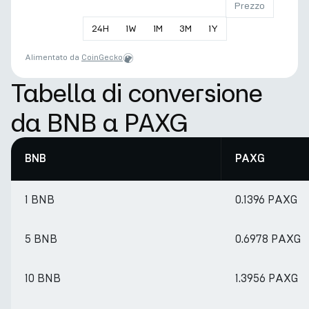
Prezzo
24
H
1
W
1
M
3
M
1
Y
Alimentato da
CoinGecko
Tabella di conversione
da BNB a PAXG
BNB
PAXG
1 BNB
0.1396 PAXG
5 BNB
0.6978 PAXG
10 BNB
1.3956 PAXG