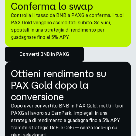
Conferma lo swap
Controlla il tasso da BNB a PAXG e conferma. I tuoi
PAX Gold vengono accreditati subito. Se vuoi,
spostali in una strategia di rendimento per
guadagnare fino al 5% APY.
Converti BNB in PAXG
Ottieni rendimento su
PAX Gold dopo la
conversione
Dopo aver convertito BNB in PAX Gold, metti i tuoi
PAXG al lavoro su EarnPark. Impiegali in una
strategia di rendimento e guadagna fino a 5% APY
tramite strategie DeFi e CeFi — senza lock-up su
piani selezionati.