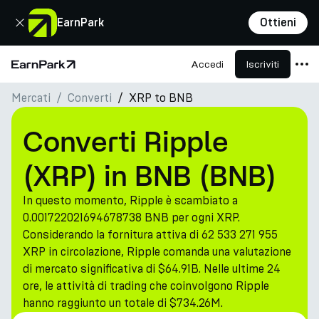
Chiudi
EarnPark
Ottieni
Accedi
Iscriviti
Pagina principale
Mercati
Converti
XRP to BNB
Prodotti
Mercati
Converti Ripple
Calcolatori
(XRP) in BNB (BNB)
PARK Token
In questo momento, Ripple è scambiato a
Risorse
0.001722021694678738 BNB per ogni XRP.
Considerando la fornitura attiva di 62 533 271 955
Azienda
XRP in circolazione, Ripple comanda una valutazione
di mercato significativa di $64.91B. Nelle ultime 24
ore, le attività di trading che coinvolgono Ripple
hanno raggiunto un totale di $734.26M.