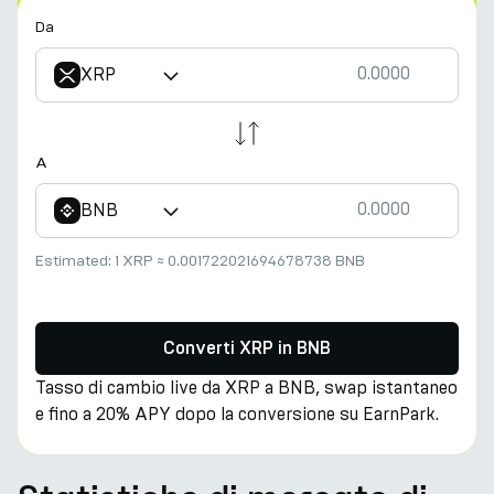
Da
XRP
A
BNB
Estimated:
1 XRP
≈
0.001722021694678738 BNB
Converti XRP in BNB
Tasso di cambio live da XRP a BNB, swap istantaneo
e fino a 20% APY dopo la conversione su EarnPark.