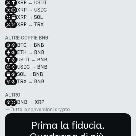
XRP
→
USDT
XRP
→
USDC
XRP
→
SOL
XRP
→
TRX
ALTRE COPPIE BNB
BTC
→
BNB
ETH
→
BNB
USDT
→
BNB
USDC
→
BNB
SOL
→
BNB
TRX
→
BNB
ALTRO
BNB
→
XRP
Tutte le conversioni crypto
Prima la fiducia.