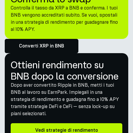
Controlla il tasso da XRP a BNB e conferma. I tuoi
BNB vengono accreditati subito. Se vuoi, spostali
in una strategia di rendimento per guadagnare fino
al 10% APY.
Converti XRP in BNB
Ottieni rendimento su
BNB dopo la conversione
Dopo aver convertito Ripple in BNB, metti i tuoi
BNB al lavoro su EarnPark. Impiegali in una
strategia di rendimento e guadagna fino a 10% APY
tramite strategie DeFi e CeFi — senza lock-up su
piani selezionati.
Vedi strategie di rendimento