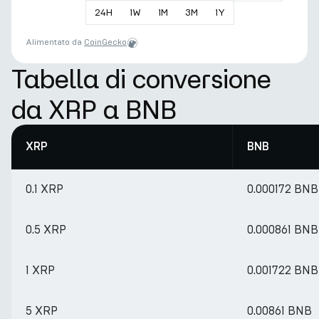
24
H
1
W
1
M
3
M
1
Y
Alimentato da
CoinGecko
Tabella di conversione
da XRP a BNB
XRP
BNB
0.1 XRP
0.000172 BNB
0.5 XRP
0.000861 BNB
1 XRP
0.001722 BNB
5 XRP
0.00861 BNB