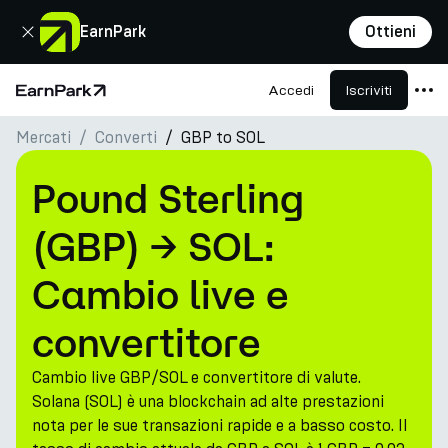
Chiudi
EarnPark
Ottieni
Accedi
Iscriviti
Pagina principale
Mercati
Converti
GBP to SOL
Prodotti
Mercati
Pound Sterling
Calcolatori
(GBP) → SOL:
PARK Token
Cambio live e
Risorse
convertitore
Azienda
Cambio live GBP/SOL e convertitore di valute.
Solana (SOL) è una blockchain ad alte prestazioni
nota per le sue transazioni rapide e a basso costo. Il