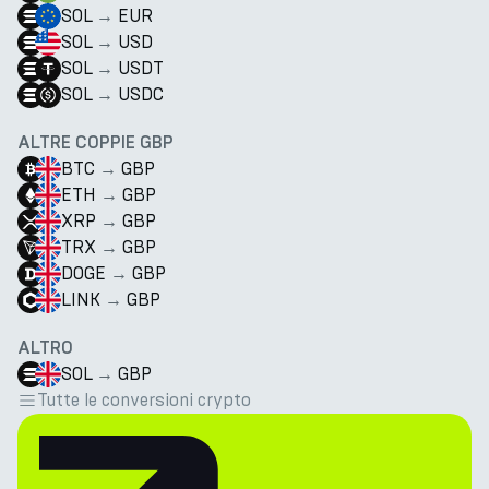
SOL
→
EUR
SOL
→
USD
SOL
→
USDT
SOL
→
USDC
ALTRE COPPIE GBP
BTC
→
GBP
ETH
→
GBP
XRP
→
GBP
TRX
→
GBP
DOGE
→
GBP
LINK
→
GBP
ALTRO
SOL
→
GBP
Tutte le conversioni crypto