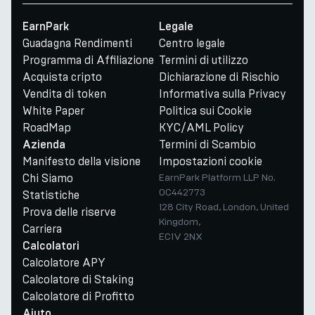
EarnPark
Legale
Guadagna Rendimenti
Centro legale
Programma di Affiliazione
Termini di utilizzo
Acquista cripto
Dichiarazione di Rischio
Vendita di token
Informativa sulla Privacy
White Paper
Politica sui Cookie
RoadMap
KYC/AML Policy
Termini di Scambio
Azienda
Manifesto della visione
Impostazioni cookie
Chi Siamo
EarnPark Platform LLP No.
OC442773
Statistiche
128 City Road, London, United
Prova delle riserve
Kingdom,
Carriera
EC1V 2NX
Calcolatori
Calcolatore APY
Calcolatore di Staking
Calcolatore di Profitto
Aiuto