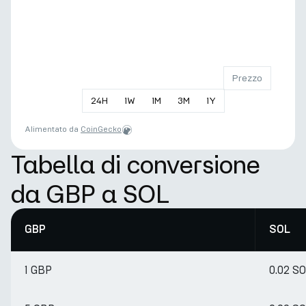
Prezzo
24
H
1
W
1
M
3
M
1
Y
Alimentato da
CoinGecko
Tabella di conversione
da GBP a SOL
GBP
SOL
1 GBP
0.02 S