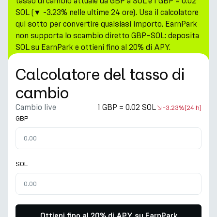
tasso di cambio attuale da GBP a SOL è 1 GBP = 0.02
SOL (▼ -3.23% nelle ultime 24 ore). Usa il calcolatore
qui sotto per convertire qualsiasi importo. EarnPark
non supporta lo scambio diretto GBP–SOL: deposita
SOL su EarnPark e ottieni fino al 20% di APY.
Calcolatore del tasso di
cambio
Cambio live
1 GBP = 0.02 SOL
-3.23%
(24 h)
GBP
SOL
Ottieni fino al 20% di APY su EarnPark