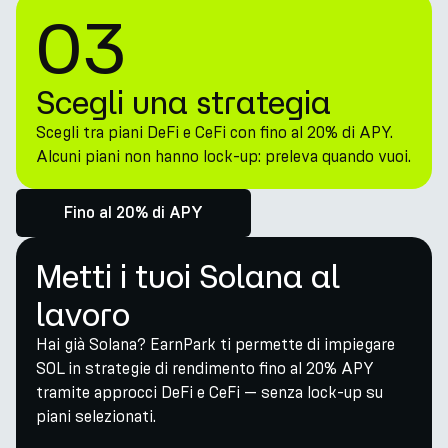
03
Scegli una strategia
Scegli tra piani DeFi e CeFi con fino al 20% di APY.
Alcuni piani non hanno lock-up: preleva quando vuoi.
Fino al 20% di APY
Metti i tuoi Solana al
lavoro
Hai già Solana? EarnPark ti permette di impiegare
SOL in strategie di rendimento fino al 20% APY
tramite approcci DeFi e CeFi — senza lock-up su
piani selezionati.