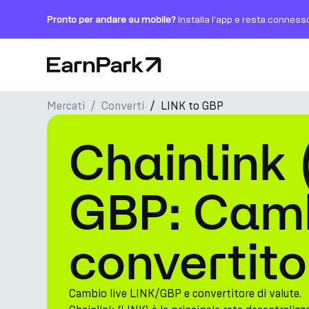
Pronto per andare su mobile?
Installa l'app e resta conness
Pagina principale
Mercati
Converti
LINK to GBP
Prodotti
Chainlink 
Mercati
Calcolatori
GBP: Camb
PARK Token
convertito
Risorse
Azienda
Cambio live LINK/GBP e convertitore di valute.