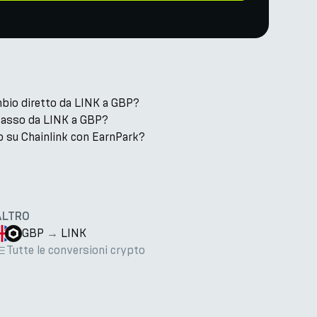
bio diretto da LINK a GBP?
l tasso da LINK a GBP?
 su Chainlink con EarnPark?
ALTRO
GBP
→
LINK
Tutte le conversioni crypto