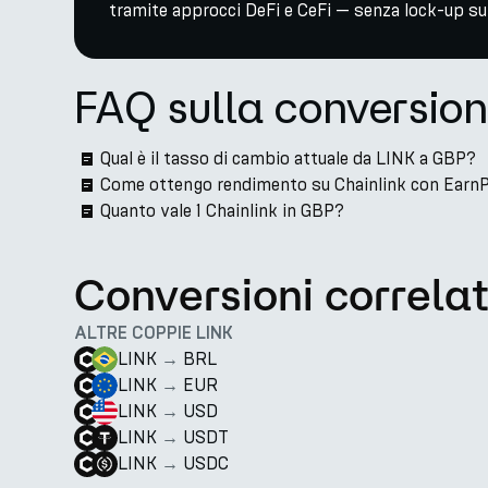
tramite approcci DeFi e CeFi — senza lock-up su 
FAQ sulla conversio
Qual è il tasso di cambio attuale da LINK a GBP?
Come ottengo rendimento su Chainlink con Earn
Quanto vale 1 Chainlink in GBP?
Conversioni correla
ALTRE COPPIE LINK
LINK
→
BRL
LINK
→
EUR
LINK
→
USD
LINK
→
USDT
LINK
→
USDC