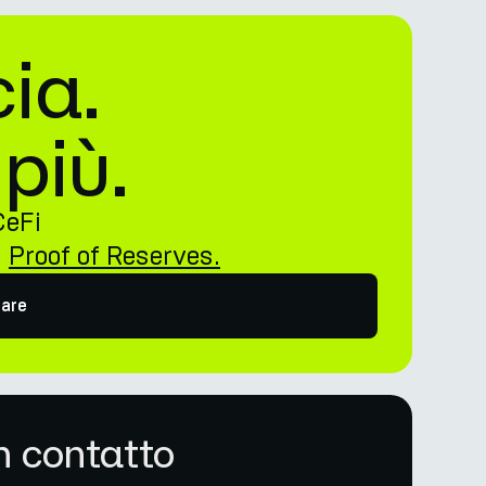
ia.
più.
CeFi
n
Proof of Reserves.
nare
n contatto