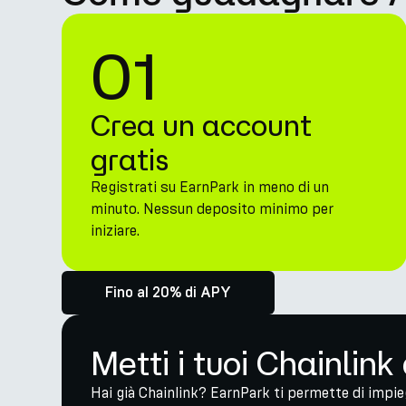
01
Crea un account
gratis
Registrati su EarnPark in meno di un
minuto. Nessun deposito minimo per
iniziare.
Fino al 20% di APY
Metti i tuoi Chainlink
Hai già Chainlink? EarnPark ti permette di impi