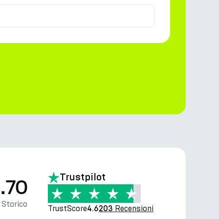
Trustpilot
.70
Storico
TrustScore
Recensioni
4.6
203