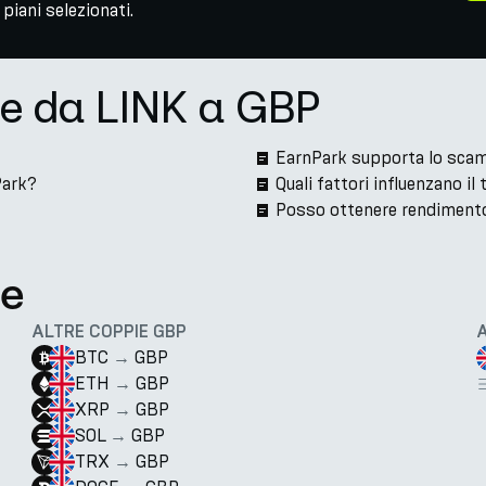
piani selezionati.
ne da LINK a GBP
EarnPark supporta lo scam
Park?
Quali fattori influenzano i
Posso ottenere rendimento
te
ALTRE COPPIE GBP
BTC
→
GBP
ETH
→
GBP
XRP
→
GBP
SOL
→
GBP
TRX
→
GBP