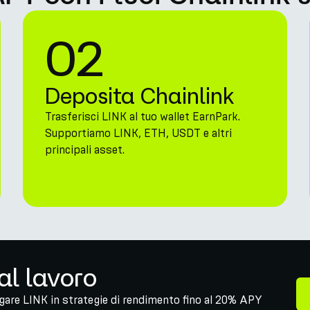
02
Deposita Chainlink
Trasferisci LINK al tuo wallet EarnPark.
Supportiamo LINK, ETH, USDT e altri
principali asset.
 al lavoro
egare LINK in strategie di rendimento fino al 20% APY