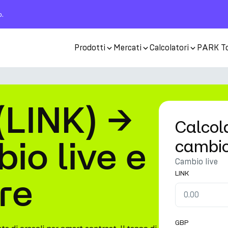
o.
Prodotti
Mercati
Calcolatori
PARK T
(LINK) →
Calcola
io live e
cambi
Cambio live
LINK
re
GBP