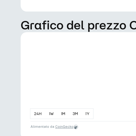
Grafico del prezzo C
24
H
1
W
1
M
3
M
1
Y
Alimentato da
CoinGecko