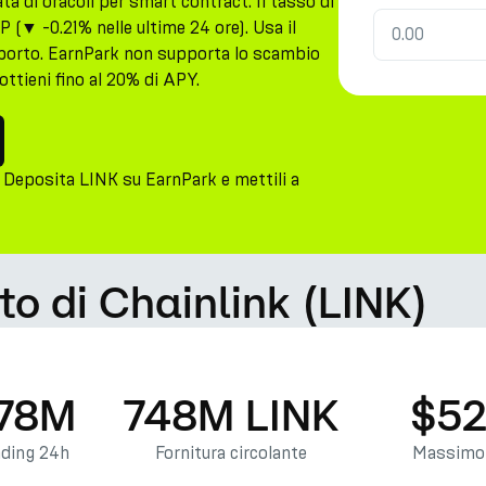
ata di oracoli per smart contract. Il tasso di
 (▼ -0.21% nelle ultime 24 ore). Usa il
importo. EarnPark non supporta lo scambio
ttieni fino al 20% di APY.
 Deposita LINK su EarnPark e mettili a
to di Chainlink (LINK)
.78M
748M LINK
$52
ading 24h
Fornitura circolante
Massimo 