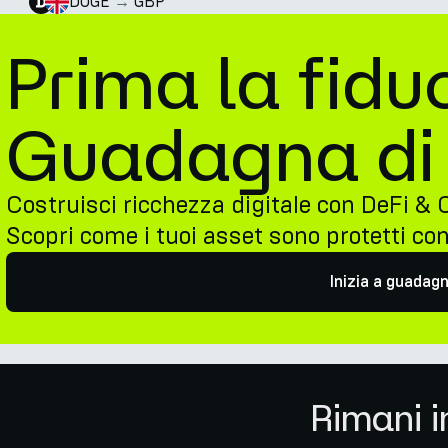
DOGE
→
GBP
Prima la fiduc
Guadagna di 
Costruisci ricchezza digitale con DeFi & 
Scopri come i tuoi asset sono protetti co
Inizia a guadag
Rimani i