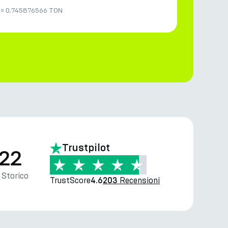
≈
0.745876566 TON
Trustpilot
.22
Storico
TrustScore
Recensioni
4.6
203