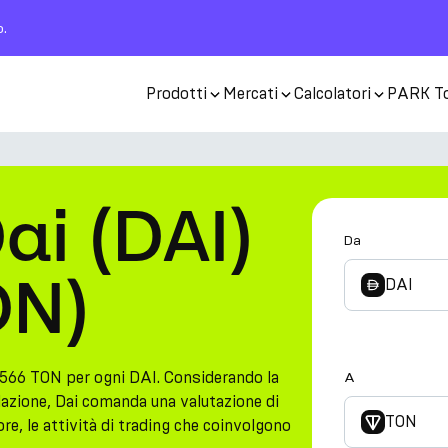
o.
Prodotti
Mercati
Calcolatori
PARK T
ai (DAI)
Da
ON)
DAI
566 TON per ogni DAI. Considerando la
A
olazione, Dai comanda una valutazione di
TON
re, le attività di trading che coinvolgono