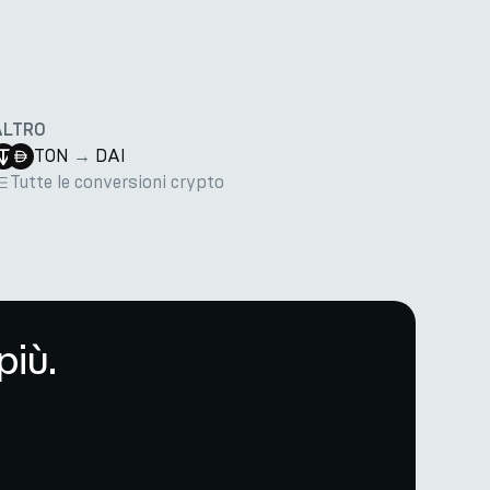
ALTRO
TON
→
DAI
Tutte le conversioni crypto
più.