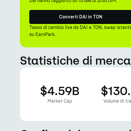
Dai hanno raggiunto un totale di $130.13M.
Converti DAI in TON
Tasso di cambio live da DAI a TON, swap istant
su EarnPark.
Statistiche di merca
$4.59B
$130
Market Cap
Volume di tr