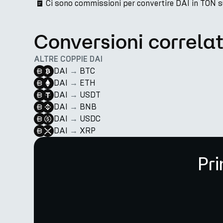
Ci sono commissioni per convertire DAI in TON 
Conversioni correla
ALTRE COPPIE DAI
DAI
→
BTC
DAI
→
ETH
DAI
→
USDT
DAI
→
BNB
DAI
→
USDC
DAI
→
XRP
Pri