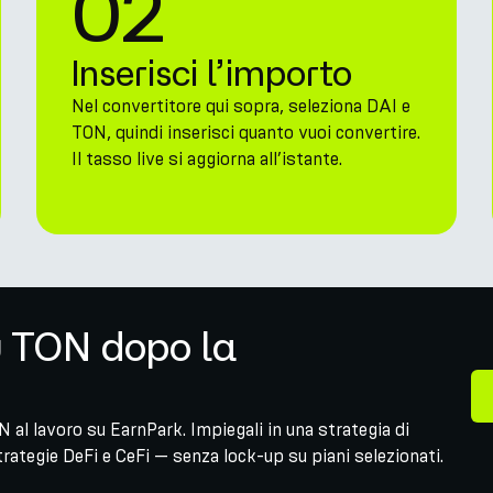
02
Inserisci l’importo
Nel convertitore qui sopra, seleziona DAI e
TON, quindi inserisci quanto vuoi convertire.
Il tasso live si aggiorna all’istante.
u TON dopo la
 al lavoro su EarnPark. Impiegali in una strategia di
ategie DeFi e CeFi — senza lock-up su piani selezionati.