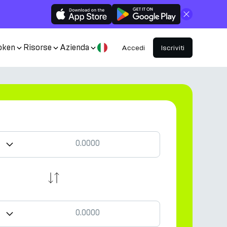
Chiudi
oken
Risorse
Azienda
Accedi
Iscriviti