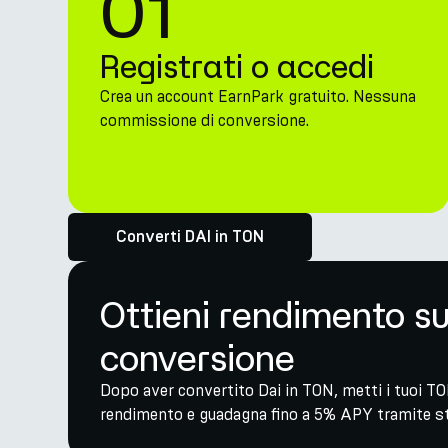
01
Registrati o accedi
Crea un account EarnPark gratuito. Nessuna
commissione di conversione.
Converti DAI in TON
Ottieni rendimento s
conversione
Dopo aver convertito Dai in TON, metti i tuoi TON
rendimento e guadagna fino a 5% APY tramite str