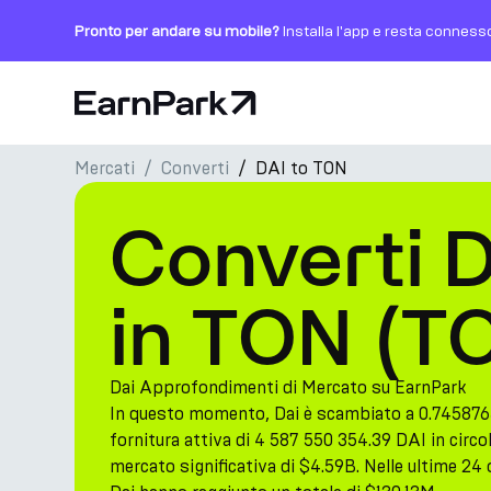
Pronto per andare su mobile?
Installa l'app e resta conness
Pagina principale
Mercati
Converti
DAI to TON
Prodotti
Converti D
Mercati
Calcolatori
in TON (T
PARK Token
Risorse
Dai Approfondimenti di Mercato su EarnPark
In questo momento, Dai è scambiato a 0.745876
Azienda
fornitura attiva di 4 587 550 354.39 DAI in circ
mercato significativa di $4.59B. Nelle ultime 24 o