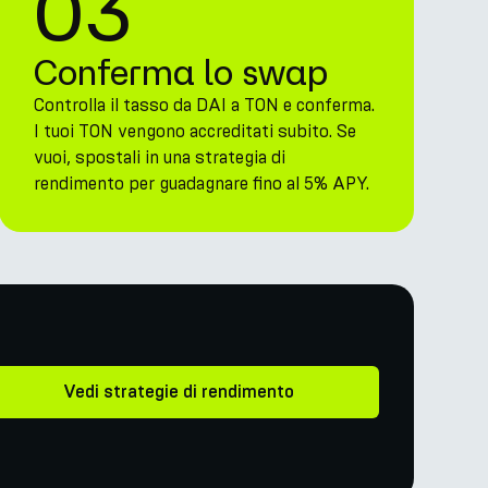
03
Conferma lo swap
Controlla il tasso da DAI a TON e conferma.
I tuoi TON vengono accreditati subito. Se
vuoi, spostali in una strategia di
rendimento per guadagnare fino al 5% APY.
Vedi strategie di rendimento