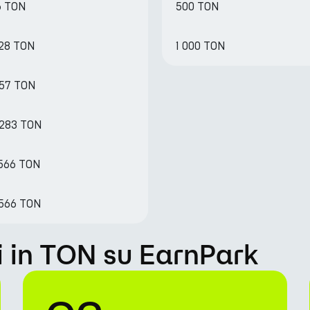
6 TON
500 TON
828 TON
1 000 TON
657 TON
8283 TON
6566 TON
.566 TON
 in TON su EarnPark