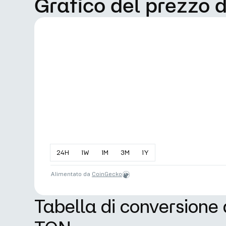
Grafico del prezzo 
24
H
1
W
1
M
3
M
1
Y
Alimentato da
CoinGecko
Tabella di conversione