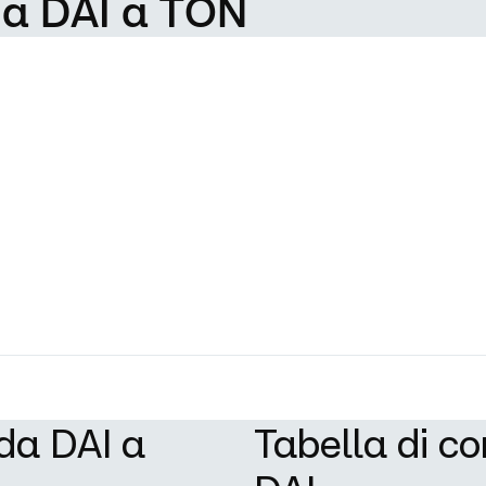
da DAI a TON
 da DAI a
Tabella di c