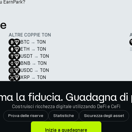
su EarnPark?
te
ALTRE COPPIE TON
BTC
→
TON
ETH
→
TON
USDT
→
TON
BNB
→
TON
USDC
→
TON
XRP
→
TON
ma la fiducia. Guadagna di 
Costruisci ricchezza digitale utilizzando DeFi e CeFi
Prova delle riserve
Statistiche
Sicurezza degli asset
Inizia a guadagnare