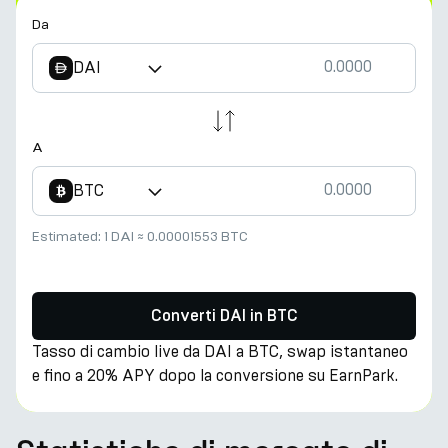
Da
DAI
A
BTC
Estimated:
1 DAI
≈
0.00001553 BTC
Converti DAI in BTC
Tasso di cambio live da DAI a BTC, swap istantaneo
e fino a 20% APY dopo la conversione su EarnPark.