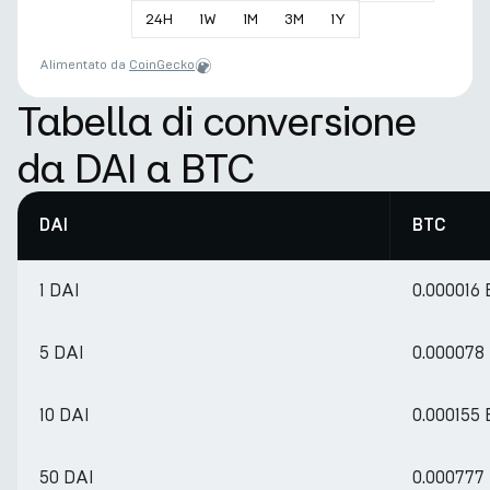
24
H
1
W
1
M
3
M
1
Y
Alimentato da
CoinGecko
Tabella di conversione
da DAI a BTC
DAI
BTC
1 DAI
0.000016
5 DAI
0.000078
10 DAI
0.000155
50 DAI
0.000777