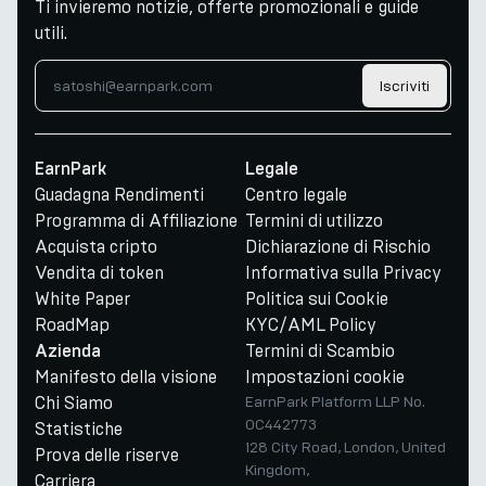
Ti invieremo notizie, offerte promozionali e guide
utili.
Iscriviti
EarnPark
Legale
Guadagna Rendimenti
Centro legale
Programma di Affiliazione
Termini di utilizzo
Acquista cripto
Dichiarazione di Rischio
Vendita di token
Informativa sulla Privacy
White Paper
Politica sui Cookie
RoadMap
KYC/AML Policy
Termini di Scambio
Azienda
Manifesto della visione
Impostazioni cookie
Chi Siamo
EarnPark Platform LLP No.
OC442773
Statistiche
128 City Road, London, United
Prova delle riserve
Kingdom,
Carriera