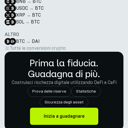
BNB
→
BTC
USDC
→
BTC
XRP
→
BTC
SOL
→
BTC
ALTRO
BTC
→
DAI
Tutte le conversioni crypto
Prima la fiducia.
Guadagna di più.
Costruisci ricchezza digitale utilizzando DeFi e CeFi
Prova delle riserve
Statistiche
Sicurezza degli asset
Inizia a guadagnare