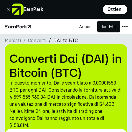
Chiudi
EarnPark
Ottieni
Accedi
Iscriviti
Pagina principale
Mercati
Converti
DAI to BTC
Prodotti
Mercati
Converti Dai (DAI) in
Calcolatori
Bitcoin (BTC)
PARK Token
In questo momento, Dai è scambiato a 0.00001553
Risorse
BTC per ogni DAI. Considerando la fornitura attiva di
4 599 555 960.34 DAI in circolazione, Dai comanda
Azienda
una valutazione di mercato significativa di $4.60B.
Nelle ultime 24 ore, le attività di trading che
coinvolgono Dai hanno raggiunto un totale di
$158.81M.