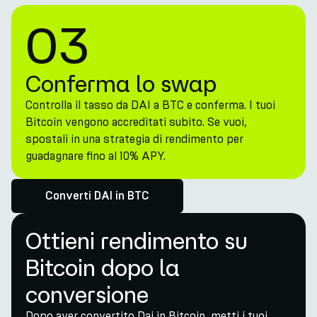
03
Conferma lo swap
Controlla il tasso da DAI a BTC e conferma. I tuoi
Bitcoin vengono accreditati subito. Se vuoi,
spostali in una strategia di rendimento per
guadagnare fino al 10% APY.
Converti DAI in BTC
Ottieni rendimento su
Bitcoin dopo la
conversione
Dopo aver convertito Dai in Bitcoin, metti i tuoi