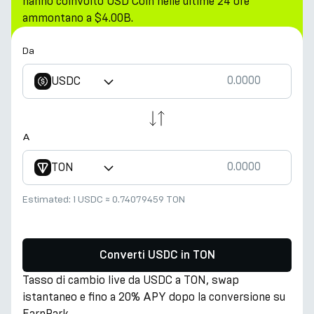
hanno coinvolto USD Coin nelle ultime 24 ore
ammontano a $4.00B.
Da
USDC
A
TON
Estimated:
1 USDC
≈
0.74079459 TON
Converti USDC in TON
Tasso di cambio live da USDC a TON, swap
istantaneo e fino a 20% APY dopo la conversione su
EarnPark.