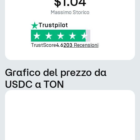
$1.04
Massimo Storico
Trustpilot
TrustScore
Recensioni
4.6
203
Grafico del prezzo da
USDC a TON