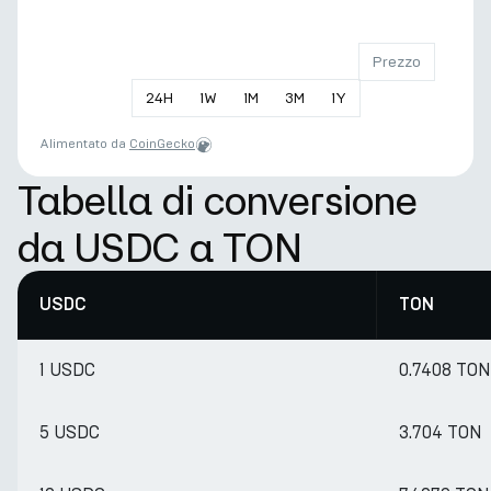
Prezzo
24
H
1
W
1
M
3
M
1
Y
Alimentato da
CoinGecko
Tabella di conversione
da USDC a TON
USDC
TON
1 USDC
0.7408 TON
5 USDC
3.704 TON