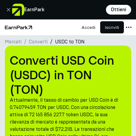
Chiudi
EarnPark
Ottieni
Accedi
Iscriviti
Pagina principale
Mercati
Converti
USDC to TON
Prodotti
Mercati
Converti USD Coin
Calcolatori
(USDC) in TON
PARK Token
(TON)
Risorse
Attualmente, il tasso di cambio per USD Coin è di
Azienda
0.74079459 TON per USDC. Con una circolazione
attiva di 72 165 856 227.7 token USDC, la sua
rilevanza di mercato è rappresentata da una
valutazione totale di $72.21B. Le transazioni che