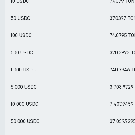
10 USDC
7.4079 TON
50 USDC
37.0397 TO
100 USDC
74.0795 T
500 USDC
370.3973 
1 000 USDC
740.7946 
5 000 USDC
3 703.9729
10 000 USDC
7 407.9459
50 000 USDC
37 039.729