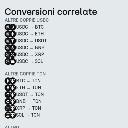
Conversioni correlate
ALTRE COPPIE USDC
USDC
→
BTC
USDC
→
ETH
USDC
→
USDT
USDC
→
BNB
USDC
→
XRP
USDC
→
SOL
ALTRE COPPIE TON
BTC
→
TON
ETH
→
TON
USDT
→
TON
BNB
→
TON
XRP
→
TON
SOL
→
TON
ALTRO