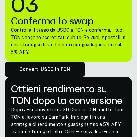
03
Conferma lo swap
Controlla il tasso da USDC a TON e conferma. I tuoi
TON vengono accreditati subito. Se vuoi, spostali in
una strategia di rendimento per guadagnare fino al
5% APY.
Converti USDC in TON
Ottieni rendimento su
TON dopo la conversione
Dopo aver convertito USD Coin in TON, metti i tuoi
TON al lavoro su EarnPark. Impiegali in una
strategia di rendimento e guadagna fino a 5% APY
tramite strategie DeFi e CeFi — senza lock-up su