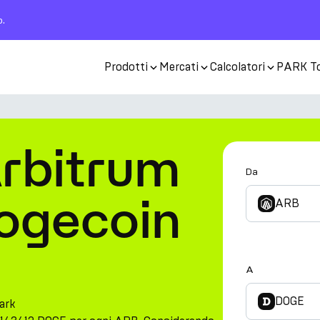
o.
Prodotti
Mercati
Calcolatori
PARK T
Arbitrum
Da
Dogecoin
ARB
A
DOGE
ark