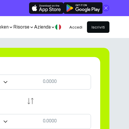
Chiudi
oken
Risorse
Azienda
Accedi
Iscriviti