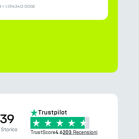
B
≈
1.13143412 DOGE
Trustpilot
.39
Storico
TrustScore
Recensioni
4.6
203