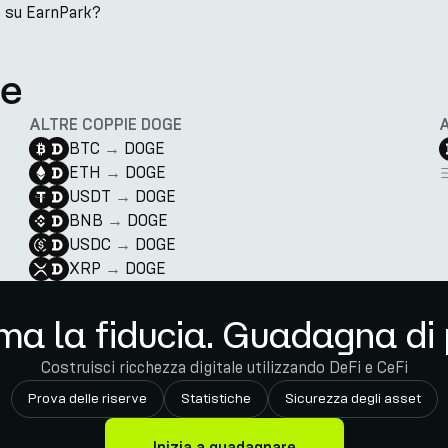
E su EarnPark?
te
ALTRE COPPIE DOGE
BTC
→
DOGE
ETH
→
DOGE
USDT
→
DOGE
BNB
→
DOGE
USDC
→
DOGE
XRP
→
DOGE
ma la fiducia. Guadagna di 
Costruisci ricchezza digitale utilizzando DeFi e CeFi
Prova delle riserve
Statistiche
Sicurezza degli asset