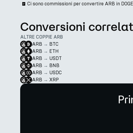
Ci sono commissioni per convertire ARB in DOG
Conversioni correla
ALTRE COPPIE ARB
ARB
→
BTC
ARB
→
ETH
ARB
→
USDT
ARB
→
BNB
ARB
→
USDC
ARB
→
XRP
Pri