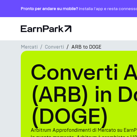
Pronto per andare su mobile?
Installa l'app e resta conness
Pagina principale
Mercati
Converti
ARB to DOGE
Prodotti
Converti 
Mercati
Calcolatori
(ARB) in 
PARK Token
(DOGE)
Risorse
Azienda
Arbitrum Approfondimenti di Mercato su EarnP