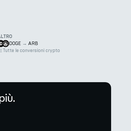
ALTRO
DOGE
→
ARB
Tutte le conversioni crypto
più.