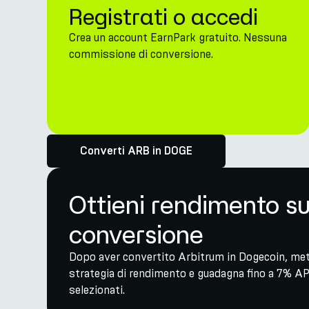
Registrati o accedi
Crea un account EarnPark gratuito. Nessuna
commissione di conversione.
Converti ARB in DOGE
Ottieni rendimento s
conversione
Dopo aver convertito Arbitrum in Dogecoin, metti
strategia di rendimento e guadagna fino a 7% AP
selezionati.