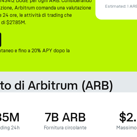
3143412 DOGE per ogni ARB. Considerando
Estimated:
1 AR
olazione, Arbitrum comanda una valutazione
 24 ore, le attività di trading che
 di $27.85M.
ntaneo e fino a 20% APY dopo la
to di Arbitrum (ARB)
85M
7B ARB
$2
ading 24h
Fornitura circolante
Massimo 