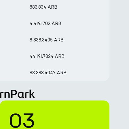
883.834 ARB
4 419.1702 ARB
8 838.3405 ARB
44 191.7024 ARB
88 383.4047 ARB
arnPark
03