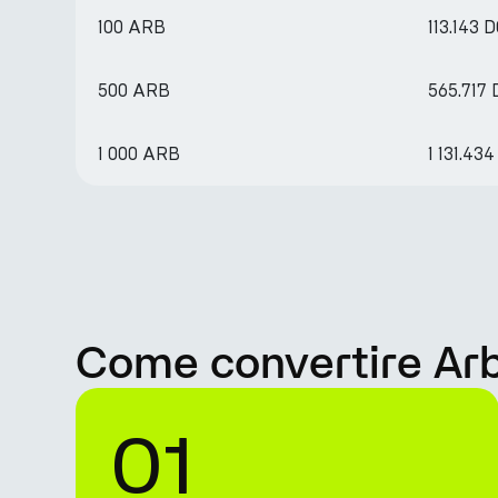
100 ARB
113.143 
500 ARB
565.717
1 000 ARB
1 131.43
Come convertire Arb
01