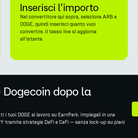
Inserisci l’importo
Nel convertitore qui sopra, seleziona ARB e
DOGE, quindi inserisci quanto vuoi
convertire. Il tasso live si aggiorna
all’istante.
u Dogecoin dopo la
 i tuoi DOGE al lavoro su EarnPark. Impiegali in una
Y tramite strategie DeFi e CeFi — senza lock-up su piani