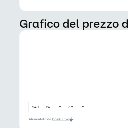
Grafico del prezzo
24
H
1
W
1
M
3
M
1
Y
Alimentato da
CoinGecko