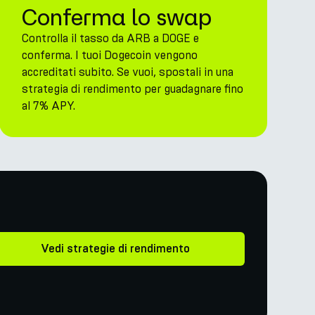
Conferma lo swap
Controlla il tasso da ARB a DOGE e
conferma. I tuoi Dogecoin vengono
accreditati subito. Se vuoi, spostali in una
strategia di rendimento per guadagnare fino
al 7% APY.
Vedi strategie di rendimento