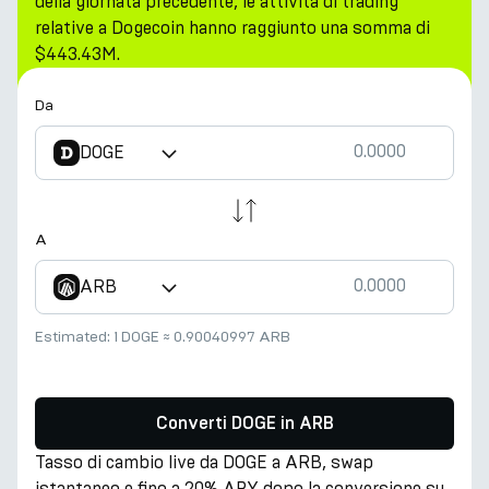
della giornata precedente, le attività di trading
relative a Dogecoin hanno raggiunto una somma di
$443.43M.
Da
DOGE
A
ARB
Estimated:
1 DOGE
≈
0.90040997 ARB
Converti DOGE in ARB
Tasso di cambio live da DOGE a ARB, swap
istantaneo e fino a 20% APY dopo la conversione su