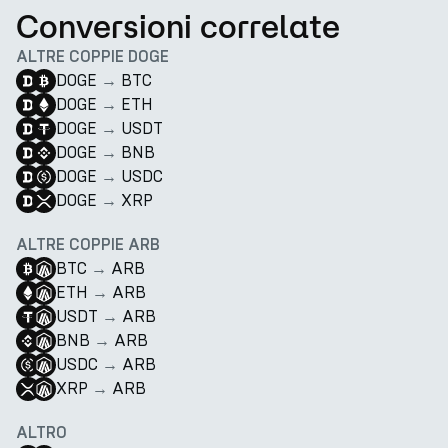
Conversioni correlate
ALTRE COPPIE DOGE
DOGE
→
BTC
DOGE
→
ETH
DOGE
→
USDT
DOGE
→
BNB
DOGE
→
USDC
DOGE
→
XRP
ALTRE COPPIE ARB
BTC
→
ARB
ETH
→
ARB
USDT
→
ARB
BNB
→
ARB
USDC
→
ARB
XRP
→
ARB
ALTRO