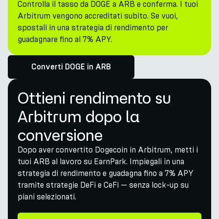
Controlla il tasso da DOGE a ARB e conferma. I tuoi
Arbitrum vengono accreditati subito. Se vuoi,
spostali in una strategia di rendimento per
guadagnare fino al 7% APY.
Converti DOGE in ARB
Ottieni rendimento su
Arbitrum dopo la
conversione
Dopo aver convertito Dogecoin in Arbitrum, metti i
tuoi ARB al lavoro su EarnPark. Impiegali in una
strategia di rendimento e guadagna fino a 7% APY
tramite strategie DeFi e CeFi — senza lock-up su
piani selezionati.