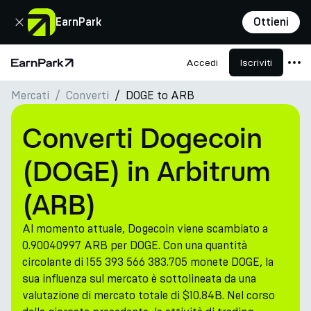
Chiudi
EarnPark
Ottieni
Accedi
Iscriviti
Pagina principale
Mercati
Converti
DOGE to ARB
Prodotti
Mercati
Converti Dogecoin
Calcolatori
(DOGE) in Arbitrum
PARK Token
(ARB)
Risorse
Al momento attuale, Dogecoin viene scambiato a
Azienda
0.90040997 ARB per DOGE. Con una quantità
circolante di 155 393 566 383.705 monete DOGE, la
sua influenza sul mercato è sottolineata da una
valutazione di mercato totale di $10.84B. Nel corso