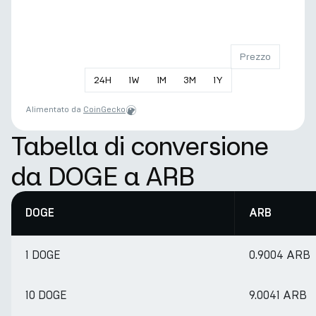
Prezzo
24
H
1
W
1
M
3
M
1
Y
Alimentato da
CoinGecko
Tabella di conversione
da DOGE a ARB
DOGE
ARB
1 DOGE
0.9004 ARB
10 DOGE
9.0041 ARB