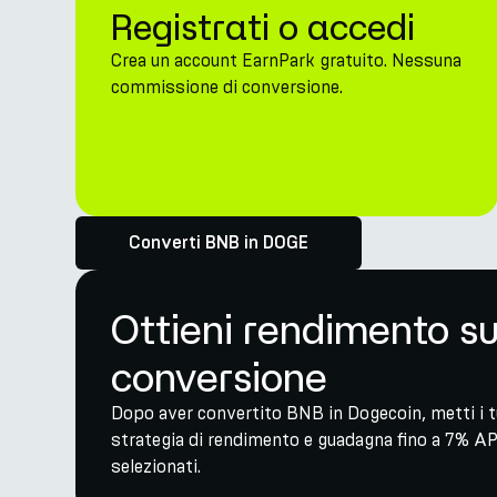
Registrati o accedi
Crea un account EarnPark gratuito. Nessuna
commissione di conversione.
Converti BNB in DOGE
Ottieni rendimento s
conversione
Dopo aver convertito BNB in Dogecoin, metti i tu
strategia di rendimento e guadagna fino a 7% AP
selezionati.