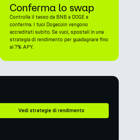
Conferma lo swap
Controlla il tasso da BNB a DOGE e
conferma. I tuoi Dogecoin vengono
accreditati subito. Se vuoi, spostali in una
strategia di rendimento per guadagnare fino
al 7% APY.
Vedi strategie di rendimento