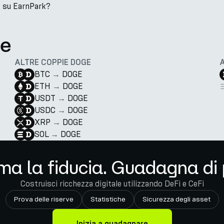
E su EarnPark?
te
ALTRE COPPIE DOGE
BTC
→
DOGE
ETH
→
DOGE
USDT
→
DOGE
USDC
→
DOGE
XRP
→
DOGE
SOL
→
DOGE
ma la fiducia. Guadagna di 
Costruisci ricchezza digitale utilizzando DeFi e CeFi
Prova delle riserve
Statistiche
Sicurezza degli asset