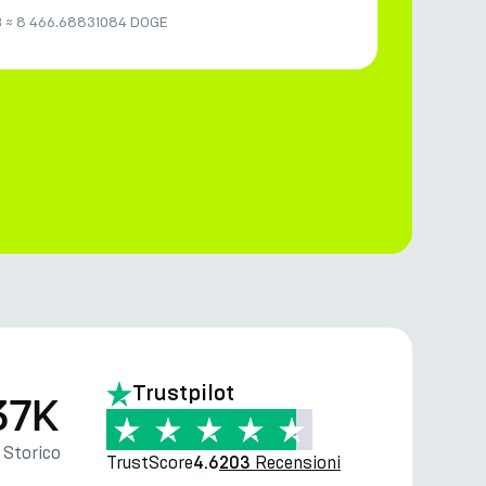
B
≈
8 466.68831084 DOGE
Trustpilot
37K
Storico
TrustScore
Recensioni
4.6
203