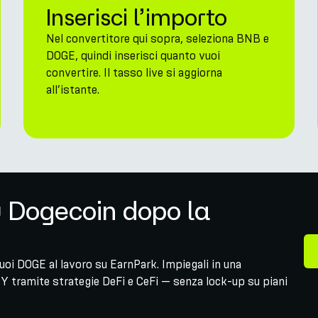
Inserisci l’importo
Nel convertitore qui sopra, seleziona BNB e
DOGE, quindi inserisci quanto vuoi
convertire. Il tasso live si aggiorna
all’istante.
u Dogecoin dopo la
oi DOGE al lavoro su EarnPark. Impiegali in una
Y tramite strategie DeFi e CeFi — senza lock-up su piani