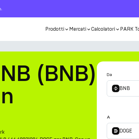
o.
Prodotti
Mercati
Calcolatori
PARK T
BNB (BNB)
Da
in
BNB
A
DOGE
rk