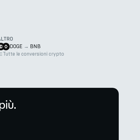
ALTRO
DOGE
→
BNB
Tutte le conversioni crypto
più.