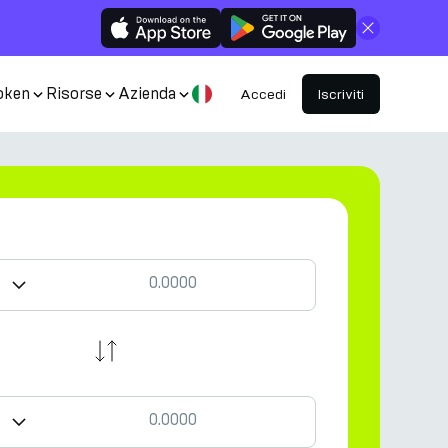
Chiudi
oken
Risorse
Azienda
Accedi
Iscriviti