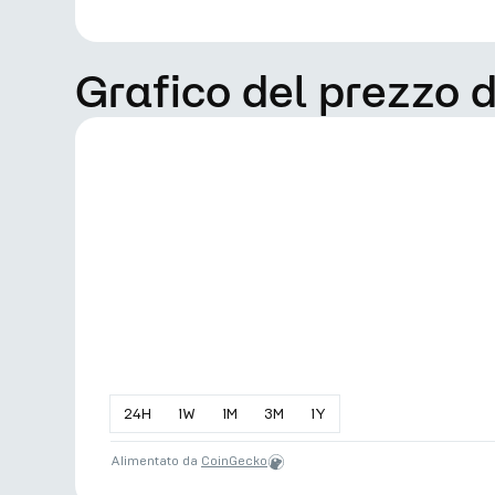
Grafico del prezzo
24
H
1
W
1
M
3
M
1
Y
Alimentato da
CoinGecko