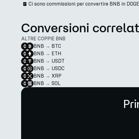
Ci sono commissioni per convertire BNB in DOG
Conversioni correla
ALTRE COPPIE BNB
BNB
→
BTC
BNB
→
ETH
BNB
→
USDT
BNB
→
USDC
BNB
→
XRP
BNB
→
SOL
Pri