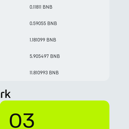
0.11811 BNB
0.59055 BNB
1.181099 BNB
5.905497 BNB
11.810993 BNB
rk
03