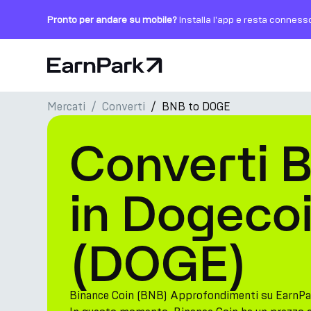
Pronto per andare su mobile?
Installa l'app e resta conness
Pagina principale
Mercati
Converti
BNB to DOGE
Prodotti
Converti 
Mercati
Calcolatori
in Dogeco
PARK Token
(DOGE)
Risorse
Azienda
Binance Coin (BNB) Approfondimenti su EarnPa