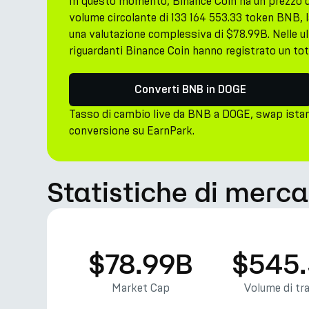
In questo momento, Binance Coin ha un prezzo 
volume circolante di 133 164 553.33 token BNB, 
una valutazione complessiva di $78.99B. Nelle ult
riguardanti Binance Coin hanno registrato un to
Converti BNB in DOGE
Tasso di cambio live da BNB a DOGE, swap ista
conversione su EarnPark.
Statistiche di merc
$78.99B
$545
Market Cap
Volume di tr