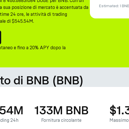
di 8 466.68831084 DOGE per BNB. Con un
Estimated:
1 BN
la sua posizione di mercato è accentuata da
ime 24 ore, le attività di trading
tale di $545.54M.
ntaneo e fino a 20% APY dopo la
ato di BNB (BNB)
.54M
133M BNB
$1.
ading 24h
Fornitura circolante
Massimo 