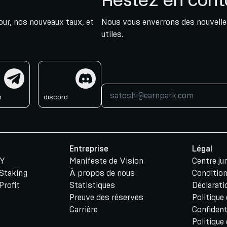
jour, nos nouveaux taux, et
Nous vous enverrons des nouvelles
utiles.
am
discord
m
discord
Entreprise
Légal
PY
Manifeste de Vision
Centre ju
 Staking
À propos de nous
Condition
Profit
Statistiques
Déclarati
Preuve des réserves
Politique
Carrière
Confident
Politique