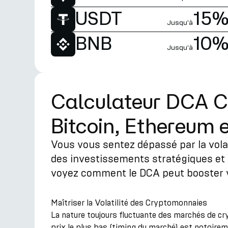
USDT
15
Jusqu'à
BNB
10
Jusqu'à
Calculateur DCA Cr
Bitcoin, Ethereum e
Vous vous sentez dépassé par la vola
des investissements stratégiques et 
voyez comment le DCA peut booster vo
Maîtriser la Volatilité des Cryptomonnaies
La nature toujours fluctuante des marchés de cr
prix le plus bas (timing du marché) est notoirem