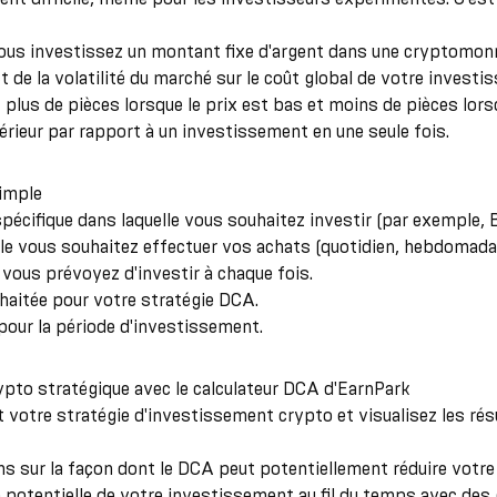
ous investissez un montant fixe d'argent dans une cryptomonn
ct de la volatilité du marché sur le coût global de votre inves
lus de pièces lorsque le prix est bas et moins de pièces lorsqu
érieur par rapport à un investissement en une seule fois.
simple
écifique dans laquelle vous souhaitez investir (par exemple, B
elle vous souhaitez effectuer vos achats (quotidien, hebdomada
 vous prévoyez d'investir à chaque fois.
uhaitée pour votre stratégie DCA.
e pour la période d'investissement.
pto stratégique avec le calculateur DCA d'EarnPark
t votre stratégie d'investissement crypto et visualisez les résul
ns sur la façon dont le DCA peut potentiellement réduire votr
 potentielle de votre investissement au fil du temps avec des 