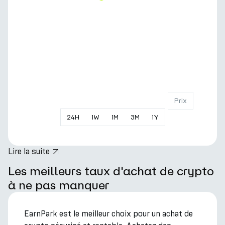
Prix
24
H
1
W
1
M
3
M
1
Y
Lire la suite
hero.title
Les meilleurs taux d'achat de crypto
à ne pas manquer
EarnPark est le meilleur choix pour un achat de