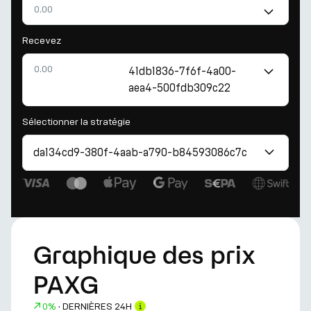
Recevez
41db1836-7f6f-4a00-
aea4-500fdb309c22
Sélectionner la stratégie
da134cd9-380f-4aab-a790-b84593086c7c
Graphique des prix
PAXG
0%
·
DERNIÈRES 24H