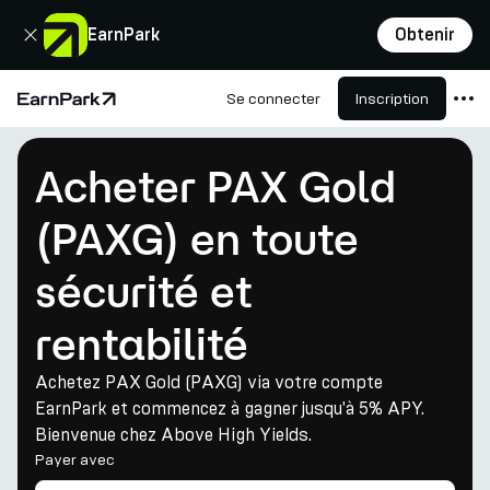
Fermer
EarnPark
Obtenir
Se connecter
Inscription
Page d'accueil
Produits
Acheter PAX Gold
Marchés
(PAXG) en toute
Calculatrices
sécurité et
PARK Token
Ressources
rentabilité
Entreprise
Achetez PAX Gold (PAXG) via votre compte
EarnPark et commencez à gagner jusqu'à 5% APY.
Bienvenue chez Above High Yields.
Payer avec