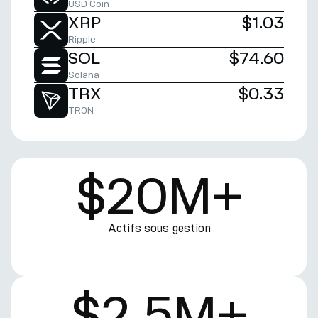
USD Coin
XRP
$1.03
Ripple
SOL
$74.60
Solana
TRX
$0.33
TRON
$20M+
Actifs sous gestion
$2.5M+