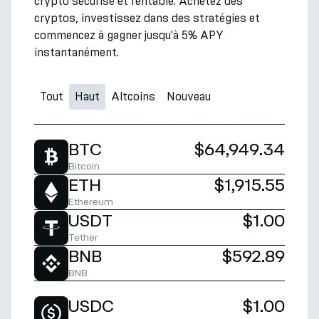
crypto sécurisé et rentable. Achetez des
cryptos, investissez dans des stratégies et
commencez à gagner jusqu'à 5% APY
instantanément.
Tout
Haut
Altcoins
Nouveau
BTC
$64,949.34
Bitcoin
ETH
$1,915.55
Ethereum
USDT
$1.00
Tether
BNB
$592.89
BNB
USDC
$1.00