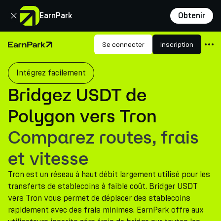
Fermer
EarnPark
Obtenir
Produits
Se connecter
Inscription
Page d'accueil
Marchés
Intégrez facilement
Calculatrices
Bridgez USDT de
PARK Token
Polygon vers Tron
Ressources
Comparez routes, frais
Entreprise
et vitesse
Tron est un réseau à haut débit largement utilisé pour les
transferts de stablecoins à faible coût. Bridger USDT
vers Tron vous permet de déplacer des stablecoins
rapidement avec des frais minimes. EarnPark offre aux