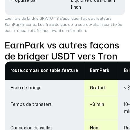
Propulsé par
Liquidité cross-chain
1inch
Les frais de bridge GRATUITS s’appliquent aux utilisateurs
EarnPark inscrits. Les frais de gas de la source-chain sont fixés
par le réseau et affichés avant confirmation.
EarnPark vs autres façons
de bridger USDT vers Tron
route.comparison.table.feature
EarnPark
Br
Frais de bridge
< $
Gratuit
Temps de transfert
10
~3 min
mi
Connexion de wallet
Re
Non