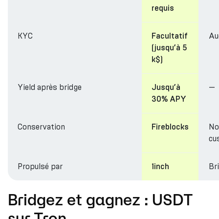
requis
KYC
Au
Facultatif
(jusqu’à 5
k$)
Yield après bridge
—
Jusqu’à
30% APY
Conservation
No
Fireblocks
cu
Propulsé par
Br
1inch
Bridgez et gagnez : USDT
sur Tron