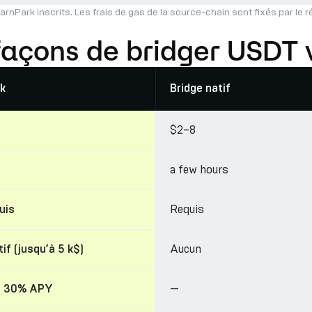
arnPark inscrits. Les frais de gas de la source-chain sont fixés par le 
façons de bridger USDT 
k
Bridge natif
$2–8
a few hours
Requis
uis
Aucun
if (jusqu’à 5 k$)
—
à 30% APY