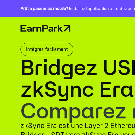
Prêt à passer au mobile?
Installez l'application et restez co
Page d'accueil
Produits
Marchés
Intégrez facilement
Bridgez US
Calculatrices
PARK Token
zkSync Era
Ressources
Comparez ro
Entreprise
zkSync Era est une Layer 2 Ethereu