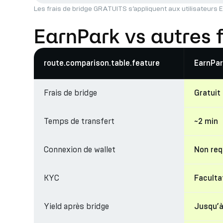
Les frais de bridge GRATUITS s’appliquent aux utilisateurs E
EarnPark vs autres 
route.comparison.table.feature
EarnPar
Frais de bridge
Gratuit
Temps de transfert
~2 min
Connexion de wallet
Non req
KYC
Facultat
Yield après bridge
Jusqu’