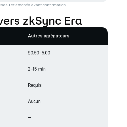
réseau et affichés avant confirmation.
vers zkSync Era
Autres agrégateurs
$0.50–5.00
2–15 min
Requis
Aucun
—