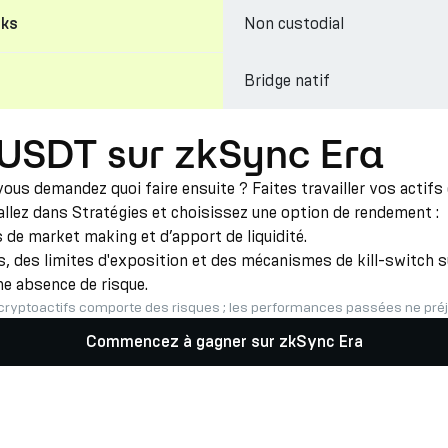
Non custodial
cks
Bridge natif
 USDT sur zkSync Era
us demandez quoi faire ensuite ? Faites travailler vos actif
 allez dans Stratégies et choisissez une option de rendement :
de market making et d’apport de liquidité.
 des limites d'exposition et des mécanismes de kill-switch su
ne absence de risque.
cryptoactifs comporte des risques ; les performances passées ne préju
Commencez à gagner sur zkSync Era