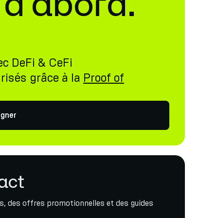
 d’abord.
ec DeFi & CeFi
risés grâce à la
Proof of
gner
act
, des offres promotionnelles et des guides