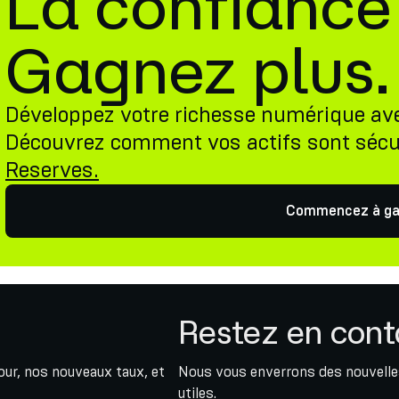
La confiance
Gagnez plus.
Développez votre richesse numérique av
Découvrez comment vos actifs sont sécu
Reserves.
Commencez à ga
Restez en cont
jour, nos nouveaux taux, et
Nous vous enverrons des nouvelles
utiles.