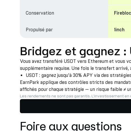
Conservation
Fireblo
Propulsé par
1inch
Bridgez et gagnez :
Vous avez transféré USDT vers Ethereum et vous vous
supplémentaire requise. Une fois le transfert arrivé,
USDT : gagnez jusqu’à 30% APY via des stratégies 
EarnPark applique des contrôles stricts des mandats,
affichés pour chaque stratégie — un risque faible ≠ u
Les rendements ne sont pas garantis. L'investissement en 
Foire aux questions