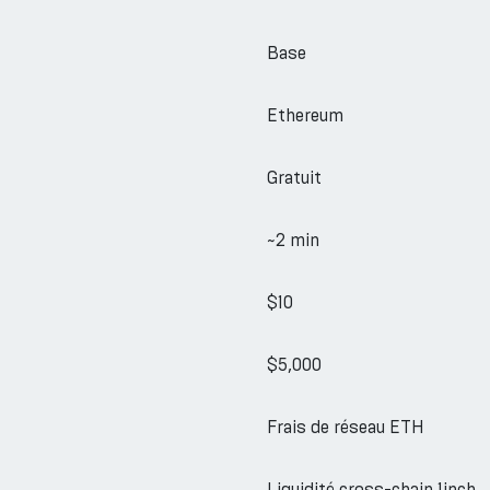
Base
Ethereum
Gratuit
~2 min
$10
$5,000
Frais de réseau ETH
Liquidité cross-chain 1inch