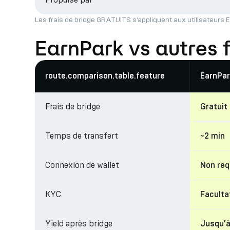
Les frais de bridge GRATUITS s’appliquent aux utilisateurs E
EarnPark vs autres 
route.comparison.table.feature
EarnPar
Frais de bridge
Gratuit
Temps de transfert
~2 min
Connexion de wallet
Non req
KYC
Facultat
Yield après bridge
Jusqu’