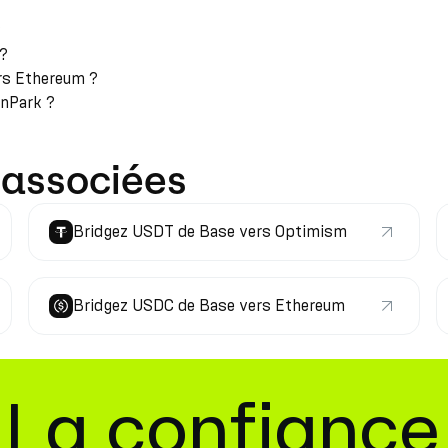
?
 ?
rs Ethereum ?
rnPark ?
 associées
Bridgez USDT de Base vers Optimism
Bridgez USDC de Base vers Ethereum
La confiance