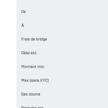
De
À
Frais de bridge
Délai est.
Montant min.
Max (sans KYC)
Gas source
Propulsé par