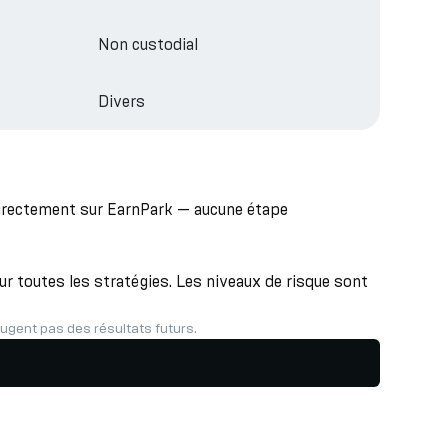
Non custodial
Divers
directement sur EarnPark — aucune étape
r toutes les stratégies. Les niveaux de risque sont
gent pas des résultats futurs.