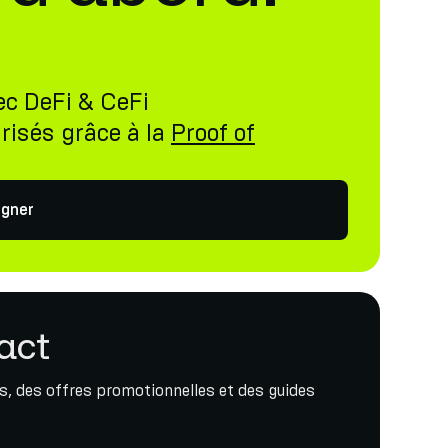
ec DeFi & CeFi
risés grâce à la
Proof of
gner
act
, des offres promotionnelles et des guides