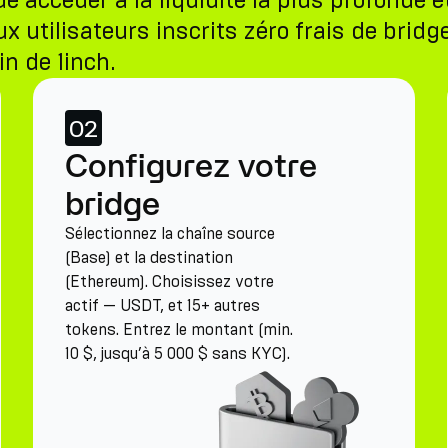
ccéder à la liquidité la plus profonde et
x utilisateurs inscrits zéro frais de brid
in de 1inch.
02
Configurez votre
bridge
Sélectionnez la chaîne source
(Base) et la destination
(Ethereum). Choisissez votre
actif — USDT, et 15+ autres
tokens. Entrez le montant (min.
10 $, jusqu’à 5 000 $ sans KYC).