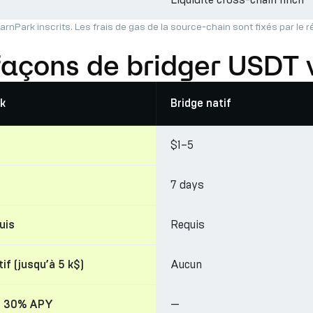
arnPark inscrits. Les frais de gas de la source-chain sont fixés par le 
façons de bridger USDT
k
Bridge natif
$1–5
7 days
Requis
uis
Aucun
if (jusqu’à 5 k$)
—
à 30% APY