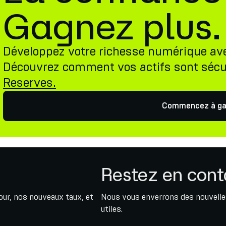
Gagnez plus.
Développez votre richesse numérique av
Découvrez comment vos actifs sont sécu
Reserves.
Commencez à ga
Restez en cont
jour, nos nouveaux taux, et
Nous vous enverrons des nouvelles
utiles.