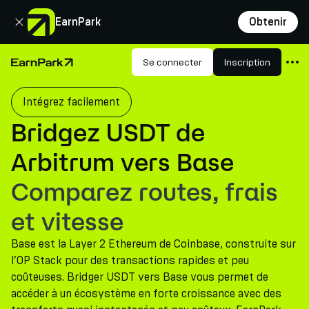
Fermer
EarnPark
Obtenir
Produits
Se connecter
Inscription
Page d'accueil
Marchés
Intégrez facilement
Calculatrices
Bridgez USDT de
PARK Token
Arbitrum vers Base
Ressources
Comparez routes, frais
Entreprise
et vitesse
Base est la Layer 2 Ethereum de Coinbase, construite sur
l’OP Stack pour des transactions rapides et peu
coûteuses. Bridger USDT vers Base vous permet de
accéder à un écosystème en forte croissance avec des