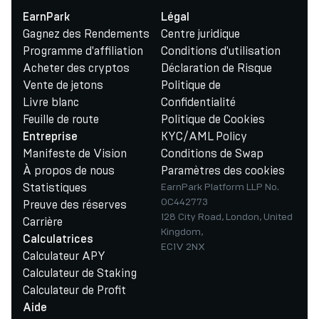
EarnPark
Légal
Gagnez des Rendements
Centre juridique
Programme d'affiliation
Conditions d'utilisation
Acheter des cryptos
Déclaration de Risque
Vente de jetons
Politique de
Livre blanc
Confidentialité
Feuille de route
Politique de Cookies
KYC/AML Policy
Entreprise
Manifeste de Vision
Conditions de Swap
À propos de nous
Paramètres des cookies
Statistiques
EarnPark Platform LLP No.
OC442773
Preuve des réserves
128 City Road, London, United
Carrière
Kingdom,
Calculatrices
EC1V 2NX
Calculateur APY
Calculateur de Staking
Calculateur de Profit
Aide