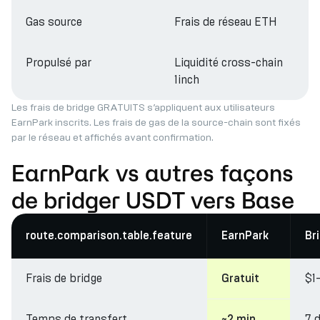
Gas source
Frais de réseau ETH
Propulsé par
Liquidité cross-chain
1inch
Les frais de bridge GRATUITS s’appliquent aux utilisateurs
EarnPark inscrits. Les frais de gas de la source-chain sont fixés
par le réseau et affichés avant confirmation.
EarnPark vs autres façons
de bridger USDT vers Base
route.comparison.table.feature
EarnPark
Br
Frais de bridge
$1
Gratuit
Temps de transfert
7 
~2 min