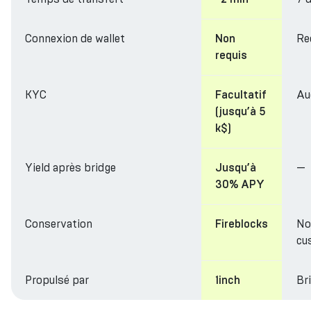
Connexion de wallet
Re
Non
requis
KYC
Au
Facultatif
(jusqu’à 5
k$)
Yield après bridge
—
Jusqu’à
30% APY
Conservation
No
Fireblocks
cu
Propulsé par
Br
1inch