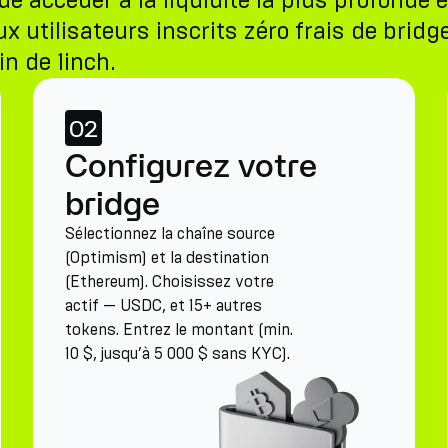
ccéder à la liquidité la plus profonde et
x utilisateurs inscrits zéro frais de brid
in de 1inch.
02
Configurez votre
bridge
Sélectionnez la chaîne source
(Optimism) et la destination
(Ethereum). Choisissez votre
actif — USDC, et 15+ autres
tokens. Entrez le montant (min.
10 $, jusqu’à 5 000 $ sans KYC).