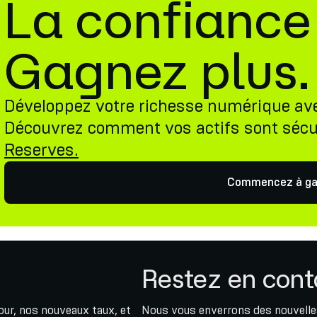
La confiance
Gagnez plus.
Développez votre richesse numérique av
Découvrez comment vos actifs sont sécu
Reserves.
Commencez à ga
Restez en cont
jour, nos nouveaux taux, et
Nous vous enverrons des nouvelles