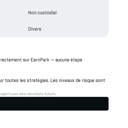
Non custodial
Divers
directement sur EarnPark — aucune étape
r toutes les stratégies. Les niveaux de risque sont
gent pas des résultats futurs.