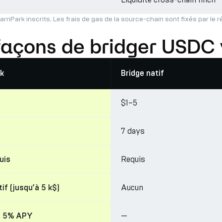
arnPark inscrits. Les frais de gas de la source-chain sont fixés par le 
façons de bridger USDC
k
Bridge natif
$1–5
7 days
Requis
uis
Aucun
if (jusqu’à 5 k$)
—
à 5% APY