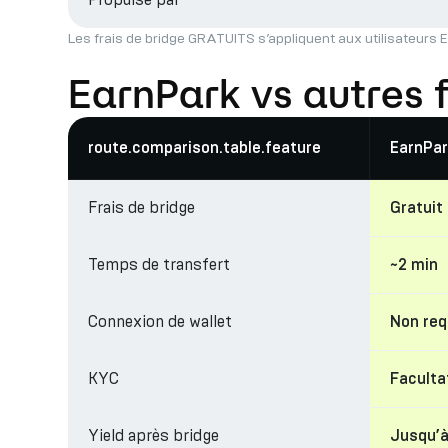
Les frais de bridge GRATUITS s’appliquent aux utilisateurs E
EarnPark vs autres 
route.comparison.table.feature
EarnPar
Frais de bridge
Gratuit
Temps de transfert
~2 min
Connexion de wallet
Non req
KYC
Facultat
Yield après bridge
Jusqu’