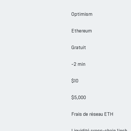
Optimism
Ethereum
Gratuit
~2 min
$10
$5,000
Frais de réseau ETH
Liquidité cross-chain 1inch