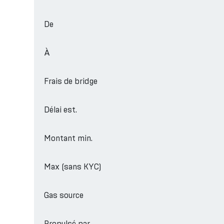
De
À
Frais de bridge
Délai est.
Montant min.
Max (sans KYC)
Gas source
Propulsé par