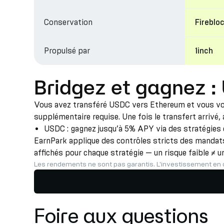
Conservation
Fireblo
Propulsé par
1inch
Bridgez et gagnez 
Vous avez transféré USDC vers Ethereum et vous vous
supplémentaire requise. Une fois le transfert arrivé,
USDC : gagnez jusqu’à 5% APY via des stratégies d
EarnPark applique des contrôles stricts des mandats,
affichés pour chaque stratégie — un risque faible ≠ u
Les rendements ne sont pas garantis. L'investissement en 
Foire aux questions