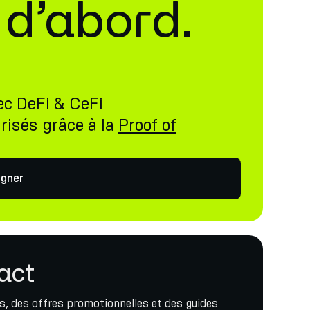
 d’abord.
ec DeFi & CeFi
risés grâce à la
Proof of
gner
act
, des offres promotionnelles et des guides