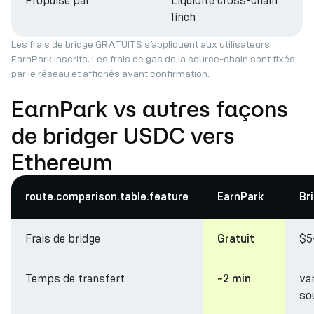
Propulsé par
Liquidité cross-chain
1inch
Les frais de bridge GRATUITS s’appliquent aux utilisateurs
EarnPark inscrits. Les frais de gas de la source-chain sont fixés
par le réseau et affichés avant confirmation.
EarnPark vs autres façons
de bridger USDC vers
Ethereum
route.comparison.table.feature
EarnPark
Br
Frais de bridge
$5
Gratuit
Temps de transfert
va
~2 min
so