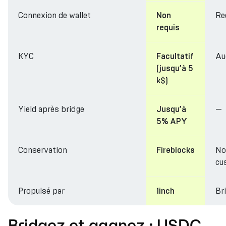
Connexion de wallet
Re
Non
requis
KYC
Au
Facultatif
(jusqu’à 5
k$)
Yield après bridge
—
Jusqu’à
5% APY
Conservation
No
Fireblocks
cu
Propulsé par
Br
1inch
Bridgez et gagnez : USDC