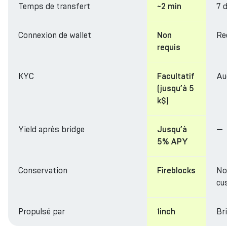
Temps de transfert
7 
~2 min
Connexion de wallet
Re
Non
requis
KYC
Au
Facultatif
(jusqu’à 5
k$)
Yield après bridge
—
Jusqu’à
5% APY
Conservation
No
Fireblocks
cu
Propulsé par
Br
1inch