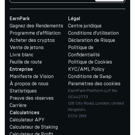
EarnPark
Légal
Gagnez des Rendements
Centre juridique
Programme d'affiliation
Conditions d'utilisation
Acheter des cryptos
Déclaration de Risque
Vente de jetons
Politique de
Livre blanc
Confidentialité
Feuille de route
Politique de Cookies
KYC/AML Policy
Entreprise
Manifeste de Vision
Conditions de Swap
À propos de nous
Paramètres des cookies
Statistiques
EarnPark Platform LLP No.
OC442773
Preuve des réserves
128 City Road, London, United
Carrière
Kingdom,
Calculatrices
EC1V 2NX
Calculateur APY
Calculateur de Staking
Calculateur de Profit