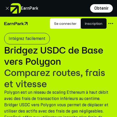
Fermer
EarnPark
Obtenir
Produits
Se connecter
Inscription
Page d'accueil
Marchés
Intégrez facilement
Calculatrices
Bridgez USDC de Base
PARK Token
vers Polygon
Ressources
Comparez routes, frais
Entreprise
et vitesse
Polygon est un réseau de scaling Ethereum à haut débit
avec des frais de transaction inférieurs au centime.
Bridger USDC vers Polygon vous permet de déplacer et
utiliser des actifs avec des frais de gas négligeables.