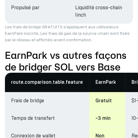
Propulsé par
Liquidité cross-chain
1inch
Les frais de bridge GRATUITS s’appliquent aux utilisateurs
EarnPark inscrits. Les frais de gas de la source-chain sont fixés
par le réseau et affichés avant confirmation.
EarnPark vs autres façons
de bridger SOL vers Base
route.comparison.table.feature
EarnPark
Br
Frais de bridge
$1
Gratuit
Temps de transfert
10
~3 min
Connexion de wallet
Re
Non