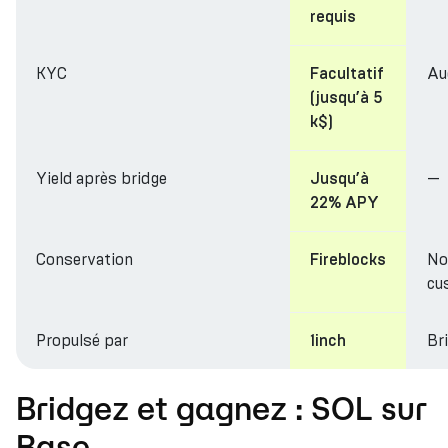
requis
KYC
Au
Facultatif
(jusqu’à 5
k$)
Yield après bridge
—
Jusqu’à
22% APY
Conservation
No
Fireblocks
cu
Propulsé par
Br
1inch
Bridgez et gagnez : SOL sur
Base