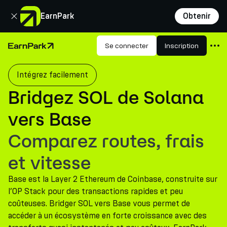
Fermer
EarnPark
Obtenir
Produits
Se connecter
Inscription
Page d'accueil
Marchés
Intégrez facilement
Calculatrices
Bridgez SOL de Solana
PARK Token
vers Base
Ressources
Comparez routes, frais
Entreprise
et vitesse
Base est la Layer 2 Ethereum de Coinbase, construite sur
l’OP Stack pour des transactions rapides et peu
coûteuses. Bridger SOL vers Base vous permet de
accéder à un écosystème en forte croissance avec des