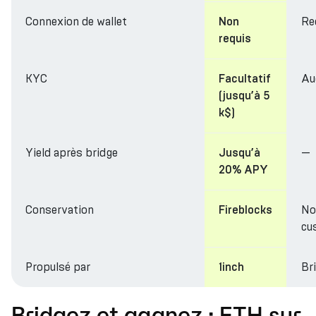
Connexion de wallet
Re
Non
requis
KYC
Au
Facultatif
(jusqu’à 5
k$)
Yield après bridge
—
Jusqu’à
20% APY
Conservation
No
Fireblocks
cu
Propulsé par
Br
1inch
Bridgez et gagnez : ETH sur