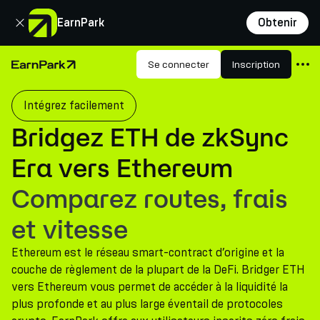
Fermer
EarnPark
Obtenir
Produits
Se connecter
Inscription
Page d'accueil
Marchés
Intégrez facilement
Calculatrices
Bridgez ETH de zkSync
PARK Token
Era vers Ethereum
Ressources
Comparez routes, frais
Entreprise
et vitesse
Ethereum est le réseau smart-contract d’origine et la
couche de règlement de la plupart de la DeFi. Bridger ETH
vers Ethereum vous permet de accéder à la liquidité la
plus profonde et au plus large éventail de protocoles