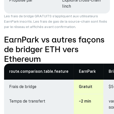
Propulsé par
Liquidité cross-chain
1inch
Les frais de bridge GRATUITS s’appliquent aux utilisateurs
EarnPark inscrits. Les frais de gas de la source-chain sont fixés
par le réseau et affichés avant confirmation.
EarnPark vs autres façons
de bridger ETH vers
Ethereum
route.comparison.table.feature
EarnPark
Br
Frais de bridge
$5
Gratuit
Temps de transfert
va
~2 min
so