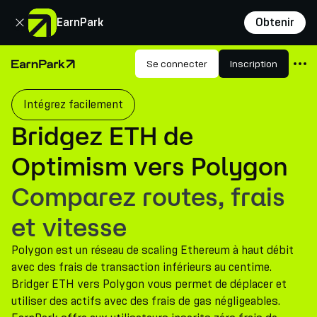
Fermer
EarnPark
Obtenir
Produits
Se connecter
Inscription
Page d'accueil
Marchés
Intégrez facilement
Calculatrices
Bridgez ETH de
PARK Token
Optimism vers Polygon
Ressources
Comparez routes, frais
Entreprise
et vitesse
Polygon est un réseau de scaling Ethereum à haut débit
avec des frais de transaction inférieurs au centime.
Bridger ETH vers Polygon vous permet de déplacer et
utiliser des actifs avec des frais de gas négligeables.