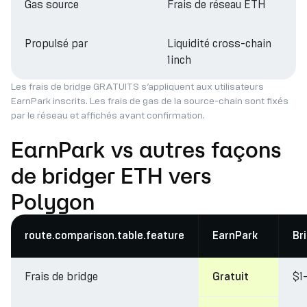
Gas source
Frais de réseau ETH
Propulsé par
Liquidité cross-chain
1inch
Les frais de bridge GRATUITS s’appliquent aux utilisateurs
EarnPark inscrits. Les frais de gas de la source-chain sont fixés
par le réseau et affichés avant confirmation.
EarnPark vs autres façons
de bridger ETH vers
Polygon
route.comparison.table.feature
EarnPark
Br
Frais de bridge
$1
Gratuit