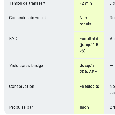
Temps de transfert
7 
~2 min
Connexion de wallet
Re
Non
requis
KYC
Au
Facultatif
(jusqu’à 5
k$)
Yield après bridge
—
Jusqu’à
20% APY
Conservation
No
Fireblocks
cu
Propulsé par
Br
1inch