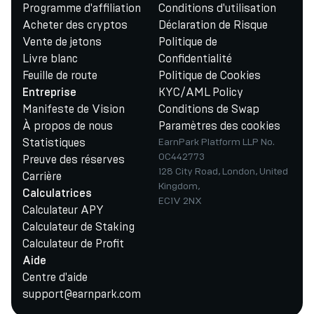
Programme d'affiliation
Conditions d'utilisation
Acheter des cryptos
Déclaration de Risque
Vente de jetons
Politique de
Livre blanc
Confidentialité
Feuille de route
Politique de Cookies
KYC/AML Policy
Entreprise
Manifeste de Vision
Conditions de Swap
À propos de nous
Paramètres des cookies
Statistiques
EarnPark Platform LLP No.
OC442773
Preuve des réserves
128 City Road, London, United
Carrière
Kingdom,
Calculatrices
EC1V 2NX
Calculateur APY
Calculateur de Staking
Calculateur de Profit
Aide
Centre d'aide
support@earnpark.com