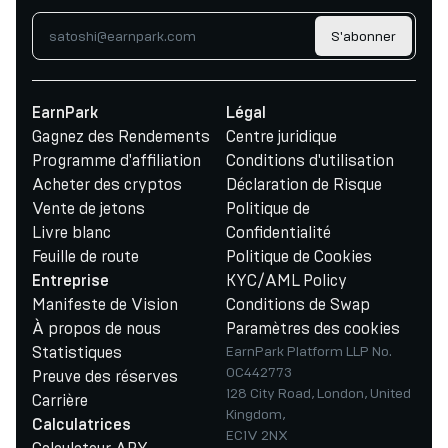
S'abonner
EarnPark
Légal
Gagnez des Rendements
Centre juridique
Programme d'affiliation
Conditions d'utilisation
Acheter des cryptos
Déclaration de Risque
Vente de jetons
Politique de
Livre blanc
Confidentialité
Feuille de route
Politique de Cookies
KYC/AML Policy
Entreprise
Manifeste de Vision
Conditions de Swap
À propos de nous
Paramètres des cookies
Statistiques
EarnPark Platform LLP No.
OC442773
Preuve des réserves
128 City Road, London, United
Carrière
Kingdom,
Calculatrices
EC1V 2NX