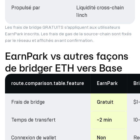
Propulsé par
Liquidité cross-chain
1inch
Les frais de bridge GRATUITS s’appliquent aux utilisateurs
EarnPark inscrits. Les frais de gas de la source-chain sont fixés
par le réseau et affichés avant confirmation.
EarnPark vs autres façons
de bridger ETH vers Base
route.comparison.table.feature
EarnPark
Br
Frais de bridge
$1
Gratuit
Temps de transfert
10
~2 min
Connexion de wallet
Re
Non