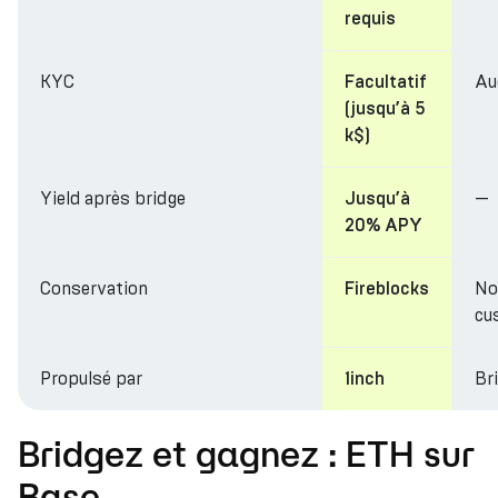
requis
KYC
Au
Facultatif
(jusqu’à 5
k$)
Yield après bridge
—
Jusqu’à
20% APY
Conservation
No
Fireblocks
cu
Propulsé par
Br
1inch
Bridgez et gagnez : ETH sur
Base