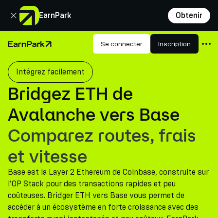
Fermer
EarnPark
Obtenir
Produits
Se connecter
Inscription
Page d'accueil
Marchés
Intégrez facilement
Calculatrices
Bridgez ETH de
PARK Token
Avalanche vers Base
Ressources
Comparez routes, frais
Entreprise
et vitesse
Base est la Layer 2 Ethereum de Coinbase, construite sur
l’OP Stack pour des transactions rapides et peu
coûteuses. Bridger ETH vers Base vous permet de
accéder à un écosystème en forte croissance avec des