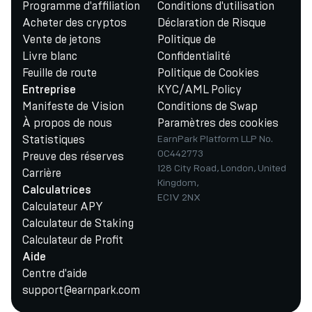
Programme d'affiliation
Conditions d'utilisation
Acheter des cryptos
Déclaration de Risque
Vente de jetons
Politique de
Livre blanc
Confidentialité
Feuille de route
Politique de Cookies
KYC/AML Policy
Entreprise
Manifeste de Vision
Conditions de Swap
À propos de nous
Paramètres des cookies
Statistiques
EarnPark Platform LLP No.
OC442773
Preuve des réserves
128 City Road, London, United
Carrière
Kingdom,
Calculatrices
EC1V 2NX
Calculateur APY
Calculateur de Staking
Calculateur de Profit
Aide
Centre d'aide
support@earnpark.com