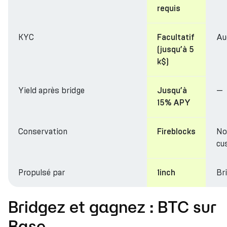
requis
KYC
Au
Facultatif
(jusqu’à 5
k$)
Yield après bridge
—
Jusqu’à
15% APY
Conservation
No
Fireblocks
cu
Propulsé par
Br
1inch
Bridgez et gagnez : BTC sur
Base