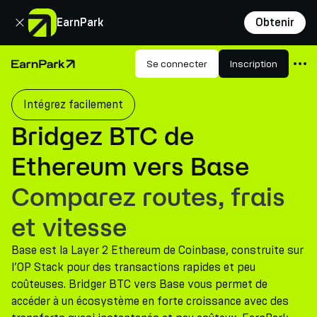
Fermer
EarnPark
Obtenir
Produits
Se connecter
Inscription
Page d'accueil
Marchés
Intégrez facilement
Calculatrices
Bridgez BTC de
PARK Token
Ethereum vers Base
Ressources
Comparez routes, frais
Entreprise
et vitesse
Base est la Layer 2 Ethereum de Coinbase, construite sur
l’OP Stack pour des transactions rapides et peu
coûteuses. Bridger BTC vers Base vous permet de
accéder à un écosystème en forte croissance avec des