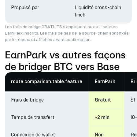
Propulsé par
Liquidité cross-chain
1inch
Les frais de bridge GRATUITS s’appliquent aux utilisateurs
EarnPark inscrits. Les frais de gas de la source-chain sont fixés
par le réseau et affichés avant confirmation.
EarnPark vs autres façons
de bridger BTC vers Base
route.comparison.table.feature
EarnPark
Br
Frais de bridge
$1
Gratuit
Temps de transfert
10
~2 min
Connexion de wallet
Re
Non