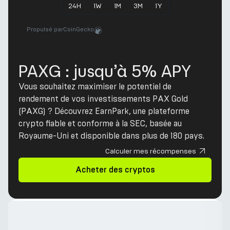
24
H
1
W
1
M
3
M
1
Y
Propulsé par
CoinGecko
PAXG : jusqu’à 5% APY
Vous souhaitez maximiser le potentiel de
rendement de vos investissements PAX Gold
(PAXG) ? Découvrez EarnPark, une plateforme
crypto fiable et conforme à la SEC, basée au
Royaume-Uni et disponible dans plus de 180 pays.
Calculer mes récompenses
Acheter des cryptos