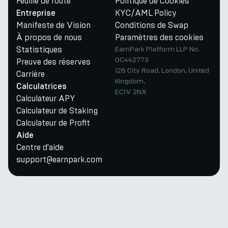
Feuille de route
Politique de Cookies
KYC/AML Policy
Entreprise
Manifeste de Vision
Conditions de Swap
À propos de nous
Paramètres des cookies
Statistiques
EarnPark Platform LLP No.
OC442773
Preuve des réserves
128 City Road, London, United
Carrière
Kingdom,
Calculatrices
EC1V 2NX
Calculateur APY
Calculateur de Staking
Calculateur de Profit
Aide
Centre d'aide
support@earnpark.com
Twitter
Youtube
Telegram
Discord