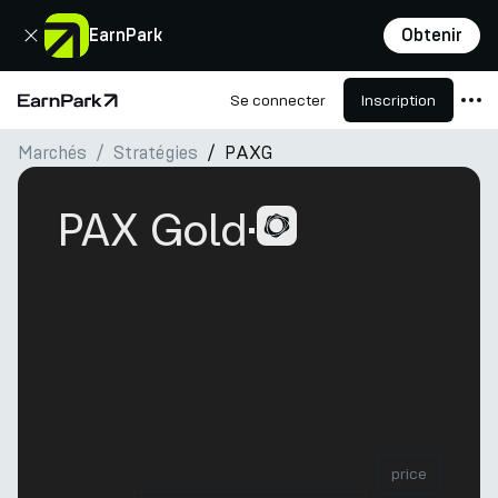
Fermer
EarnPark
Obtenir
Se connecter
Inscription
Page d'accueil
Marchés
Stratégies
PAXG
Produits
Marchés
PAX Gold
·
Calculatrices
PARK Token
Ressources
Entreprise
price