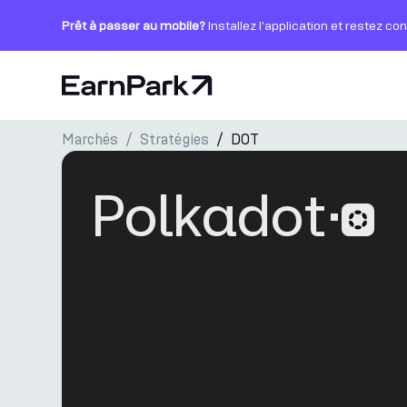
Prêt à passer au mobile?
Installez l'application et restez co
Page d'accueil
Marchés
Stratégies
DOT
Produits
Marchés
Polkadot
·
Calculatrices
PARK Token
Ressources
Entreprise