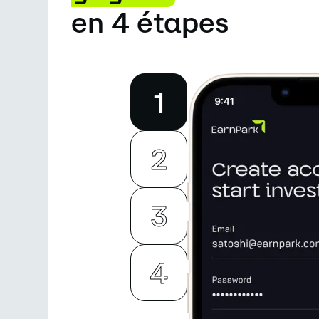
en 4 étapes
1
2
3
4