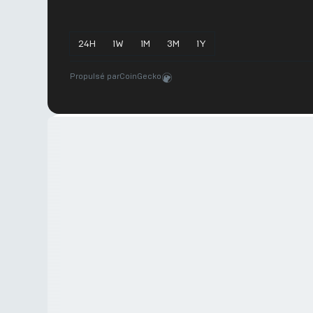
24
H
1
W
1
M
3
M
1
Y
Propulsé par
CoinGecko