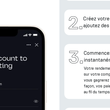
2
.
Créez votre
ajoutez des
3
.
Commencez
instantan
Votre rendeme
sur votre comp
vous gagnerez 
façon, vos pa
au fil du temps