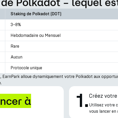
de Polkadot – lequel est
Staking de Polkadot (DOT)
3–8%
Hebdomadaire ou Mensuel
Rare
Aucun
Protocole unique
 EarnPark alloue dynamiquement votre Polkadot aux opportunit
.
1
.
Créez votr
ncer à
Utilisez votre
vous lancer en