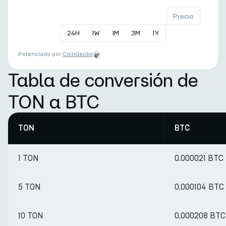
Precio
24
H
1
W
1
M
3
M
1
Y
Potenciado por
CoinGecko
Tabla de conversión de
TON a BTC
TON
BTC
1 TON
0.000021 BTC
5 TON
0.000104 BTC
10 TON
0.000208 BTC