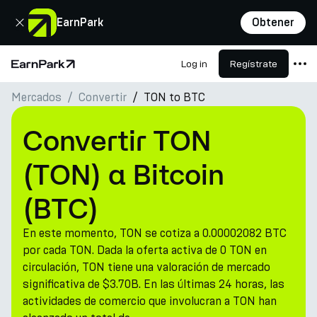
Cerrar
EarnPark
Obtener
Log in
Regístrate
Página de inicio
Mercados
Convertir
TON to BTC
Productos
Mercados
Convertir TON
Calculadoras
(TON) a Bitcoin
PARK Token
(BTC)
Recursos
En este momento, TON se cotiza a 0.00002082 BTC
Compañía
por cada TON. Dada la oferta activa de 0 TON en
circulación, TON tiene una valoración de mercado
significativa de $3.70B. En las últimas 24 horas, las
actividades de comercio que involucran a TON han