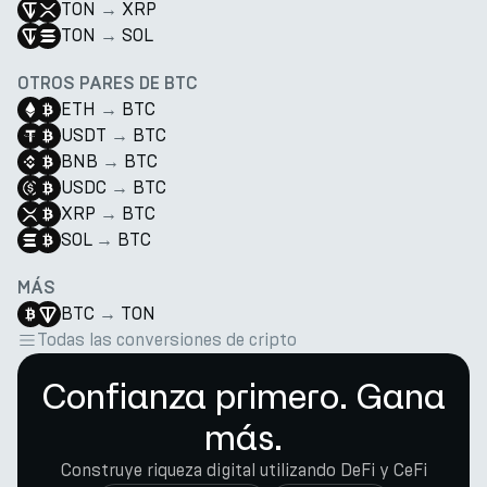
TON
→
XRP
TON
→
SOL
OTROS PARES DE BTC
ETH
→
BTC
USDT
→
BTC
BNB
→
BTC
USDC
→
BTC
XRP
→
BTC
SOL
→
BTC
MÁS
BTC
→
TON
Todas las conversiones de cripto
Confianza primero. Gana
más.
Construye riqueza digital utilizando DeFi y CeFi