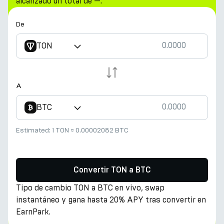
alcanzado un total de —.
De
TON
A
BTC
Estimated:
1 TON
≈
0.00002082 BTC
Convertir TON a BTC
Tipo de cambio TON a BTC en vivo, swap
instantáneo y gana hasta 20% APY tras convertir en
EarnPark.