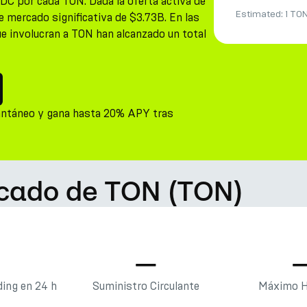
DC por cada TON. Dada la oferta activa de
Estimated:
1 TO
e mercado significativa de $3.73B. En las
ue involucran a TON han alcanzado un total
antáneo y gana hasta 20% APY tras
rcado de TON (TON)
—
—
ing en 24 h
Suministro Circulante
Máximo H