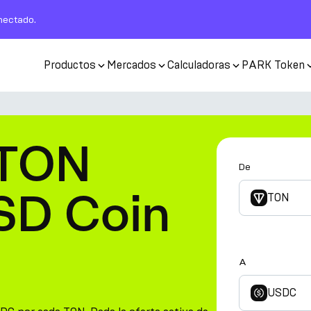
nectado.
Productos
Mercados
Calculadoras
PARK Token
 TON
De
SD Coin
TON
A
USDC