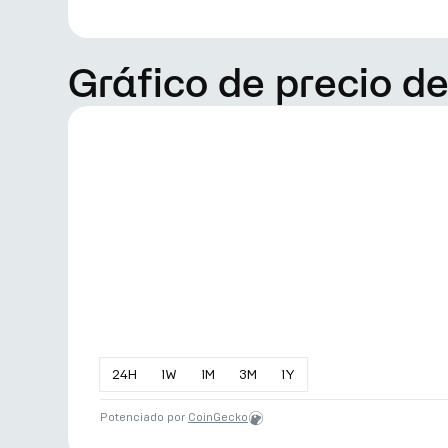
Gráfico de precio 
24
H
1
W
1
M
3
M
1
Y
Potenciado por
CoinGecko