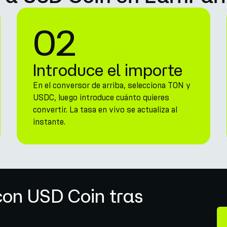
02
Introduce el importe
En el conversor de arriba, selecciona TON y
USDC, luego introduce cuánto quieres
convertir. La tasa en vivo se actualiza al
instante.
con USD Coin tras