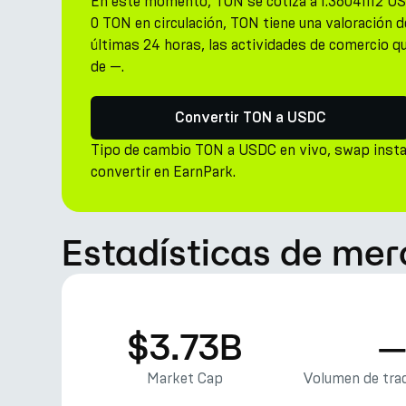
En este momento, TON se cotiza a 1.36041112 US
0 TON en circulación, TON tiene una valoración d
últimas 24 horas, las actividades de comercio q
de —.
Convertir TON a USDC
Tipo de cambio TON a USDC en vivo, swap inst
convertir en EarnPark.
Estadísticas de me
$3.73B
Market Cap
Volumen de trad