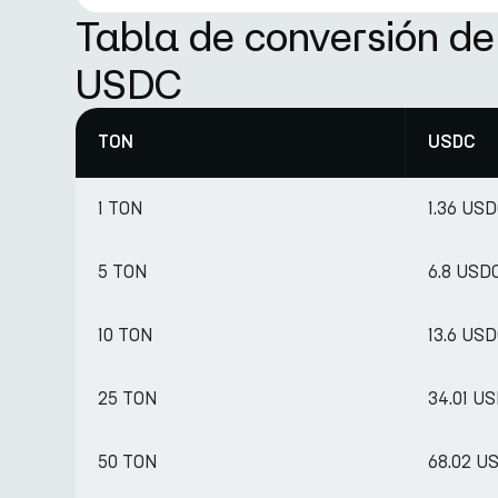
Tabla de conversión d
USDC
TON
USDC
1 TON
1.36 US
5 TON
6.8 USD
10 TON
13.6 US
25 TON
34.01 U
50 TON
68.02 U