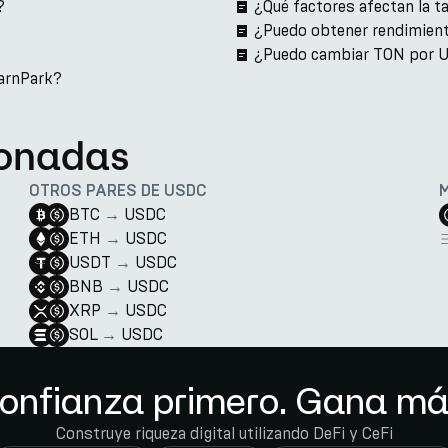
?
¿Qué factores afectan la 
¿Puedo obtener rendimien
¿Puedo cambiar TON por 
arnPark?
ionadas
OTROS PARES DE USDC
BTC
→
USDC
ETH
→
USDC
USDT
→
USDC
BNB
→
USDC
XRP
→
USDC
SOL
→
USDC
onfianza primero. Gana má
Construye riqueza digital utilizando DeFi y CeFi