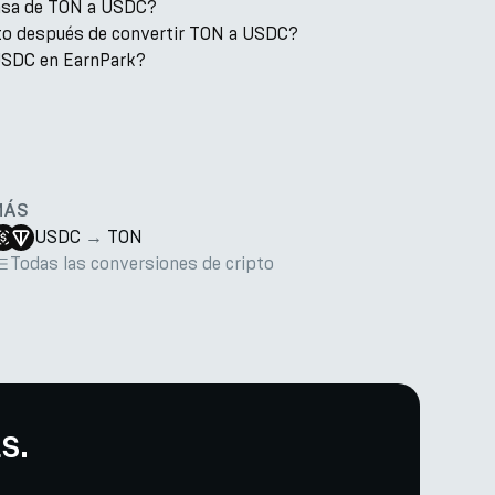
tasa de TON a USDC?
to después de convertir TON a USDC?
USDC en EarnPark?
MÁS
USDC
→
TON
Todas las conversiones de cripto
s.