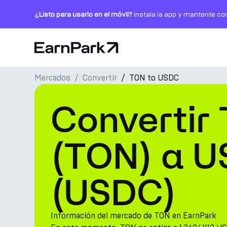
¿Listo para usarlo en el móvil?
Instala la app y mantente co
Página de inicio
Mercados
Convertir
TON to USDC
Productos
Convertir
Mercados
Calculadoras
(TON) a U
PARK Token
(USDC)
Recursos
Compañía
Información del mercado de TON en EarnPark