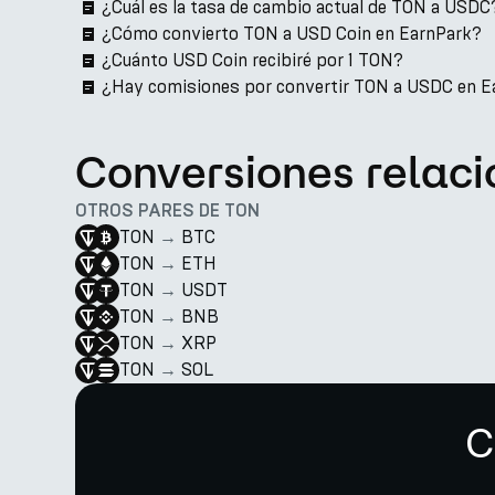
¿Cuál es la tasa de cambio actual de TON a USDC
¿Cómo convierto TON a USD Coin en EarnPark?
¿Cuánto USD Coin recibiré por 1 TON?
¿Hay comisiones por convertir TON a USDC en E
Conversiones relac
OTROS PARES DE TON
TON
→
BTC
TON
→
ETH
TON
→
USDT
TON
→
BNB
TON
→
XRP
TON
→
SOL
C