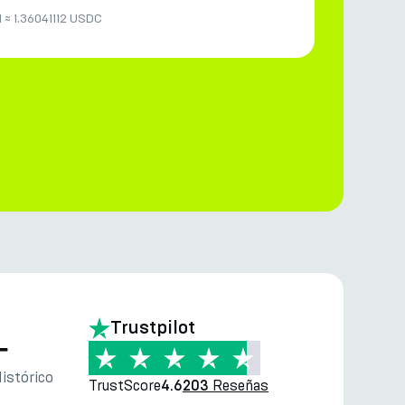
N
≈
1.36041112 USDC
Trustpilot
—
istórico
TrustScore
Reseñas
4.6
203