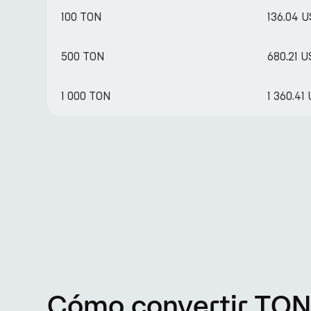
100 TON
136.04 
500 TON
680.21 
1 000 TON
1 360.41
Cómo convertir TON