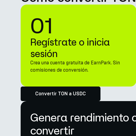
01
Regístrate o inicia
sesión
Crea una cuenta gratuita de EarnPark. Sin
comisiones de conversión.
Convertir TON a USDC
Genera rendimiento 
convertir