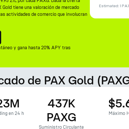
9.95 ZIL por cada PAXG. Dada la oferta
Estimated:
1 PA
X Gold tiene una valoración de mercado
 las actividades de comercio que involucran
ntáneo y gana hasta 20% APY tras
rcado de PAX Gold (PAXG
23M
437K
$5.
PAXG
ing en 24 h
Máximo H
Suministro Circulante