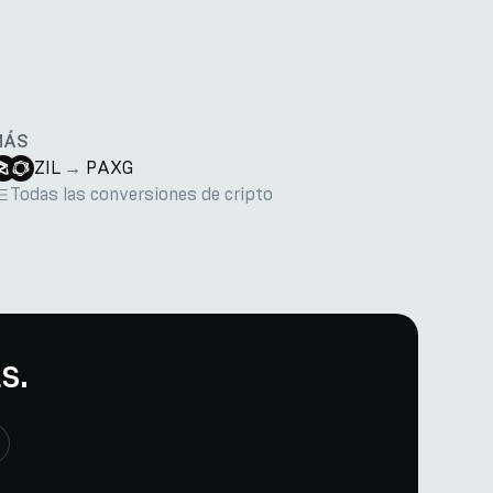
MÁS
ZIL
→
PAXG
Todas las conversiones de cripto
s.