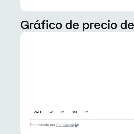
Gráfico de precio d
24
H
1
W
1
M
3
M
1
Y
Potenciado por
CoinGecko