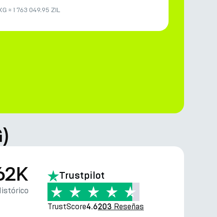
XG
≈
1 763 049.95 ZIL
)
62K
Trustpilot
istórico
TrustScore
Reseñas
4.6
203