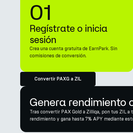
01
Regístrate o inicia
sesión
Crea una cuenta gratuita de EarnPark. Sin
comisiones de conversión.
Convertir PAXG a ZIL
Genera rendimiento co
Tras convertir PAX Gold a Zilliqa, pon tus ZIL a 
rendimiento y gana hasta 7% APY mediante estra