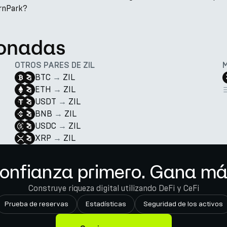
rnPark?
ionadas
OTROS PARES DE ZIL
BTC
→
ZIL
ETH
→
ZIL
USDT
→
ZIL
BNB
→
ZIL
USDC
→
ZIL
XRP
→
ZIL
onfianza primero. Gana má
Construye riqueza digital utilizando DeFi y CeFi
Prueba de reservas
Estadísticas
Seguridad de los activos