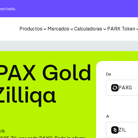
nectado.
Productos
Mercados
Calculadoras
PARK Token
 PAX Gold
De
illiqa
PAXG
A
ZIL
ark