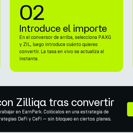
02
Introduce el importe
En el conversor de arriba, selecciona PAXG
y ZIL, luego introduce cuánto quieres
convertir. La tasa en vivo se actualiza al
instante.
n Zilliqa tras convertir
trabajar en EarnPark. Colócalos en una estrategia de
tegias DeFi y CeFi — sin bloqueo en ciertos planes.