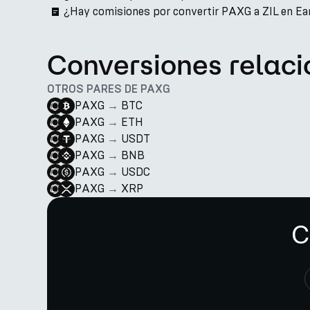
¿Hay comisiones por convertir PAXG a ZIL en Ea
Conversiones relac
OTROS PARES DE PAXG
PAXG
→
BTC
PAXG
→
ETH
PAXG
→
USDT
PAXG
→
BNB
PAXG
→
USDC
PAXG
→
XRP
C