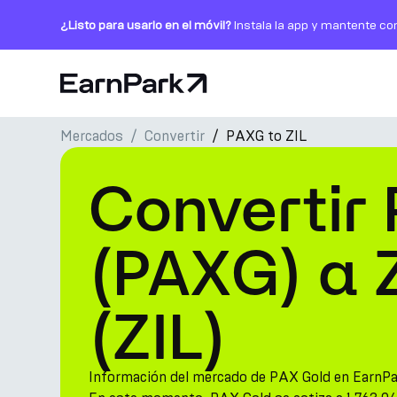
¿Listo para usarlo en el móvil?
Instala la app y mantente co
Página de inicio
Mercados
Convertir
PAXG to ZIL
Productos
Convertir
Mercados
Calculadoras
(PAXG) a Z
PARK Token
(ZIL)
Recursos
Compañía
Información del mercado de PAX Gold en EarnP